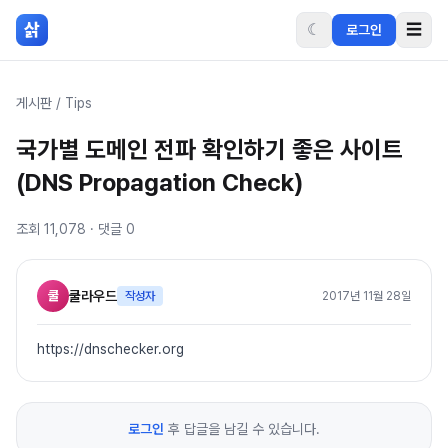
본문 바로가기
삵
☾
☰
로그인
게시판
/
Tips
국가별 도메인 전파 확인하기 좋은 사이트
(DNS Propagation Check)
조회
11,078
· 댓글
0
쿨
쿨라우드
작성자
2017년 11월 28일
https://dnschecker.org
로그인
후 답글을 남길 수 있습니다.