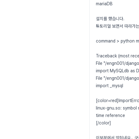
mariaDB
설치를 했습니다.
튜토리얼 보면서 따라가는
command > python m
Traceback (most recen
File "/engn001/djang
import MySQLdb as 
File "/engn001/django
import _mysql
[color=red]ImportErr
linux-gnu.so: symbol m
time reference
[/color]
이부분에서 막히네요.. 구