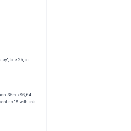
y", line 25, in
ython-35m-x86_64-
ient.so.18 with link