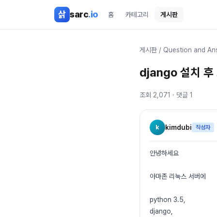
본문 바로가기
삵
sarc
.io
홈
카테고리
게시판
게시판
/
Question and An
django 설치 
조회
2,071
· 댓글
1
k
kimdubi
작성자
안녕하세요
아마존 리눅스 서버에
python 3.5,
django,