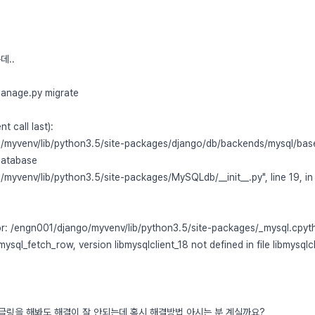
데..
anage.py migrate
t call last):
o/myvenv/lib/python3.5/site-packages/django/db/backends/mysql/base.p
Database
/myvenv/lib/python3.5/site-packages/MySQLdb/__init__.py", line 19, in
or: /engn001/django/myvenv/lib/python3.5/site-packages/_mysql.cp
ysql_fetch_row, version libmysqlclient_18 not defined in file libmysqlcl
글링을 해봐도 해결이 잘 안되는데 혹시 해결방법 아시는 분 계실까요?