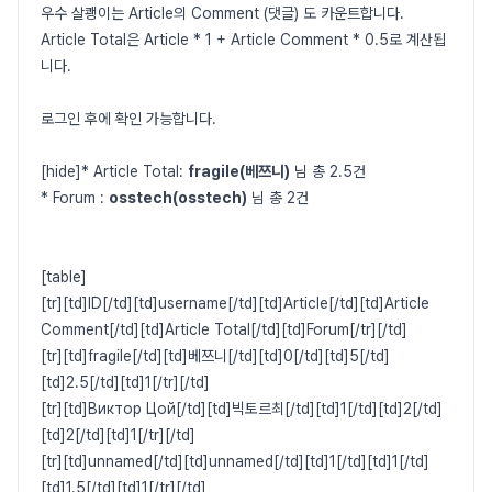
우수 살쾡이는 Article의 Comment (댓글) 도 카운트합니다.
Article Total은 Article * 1 + Article Comment * 0.5로 계산됩
니다.
로그인 후에 확인 가능합니다.
[hide]* Article Total:
fragile(베쯔니)
님 총 2.5건
* Forum :
osstech(osstech)
님 총 2건
[table]
[tr][td]ID[/td][td]username[/td][td]Article[/td][td]Article
Comment[/td][td]Article Total[/td][td]Forum[/tr][/td]
[tr][td]fragile[/td][td]베쯔니[/td][td]0[/td][td]5[/td]
[td]2.5[/td][td]1[/tr][/td]
[tr][td]Виктор Цой[/td][td]빅토르최[/td][td]1[/td][td]2[/td]
[td]2[/td][td]1[/tr][/td]
[tr][td]unnamed[/td][td]unnamed[/td][td]1[/td][td]1[/td]
[td]1.5[/td][td]1[/tr][/td]