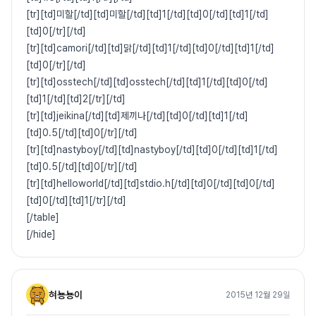
[tr][td]미할[/td][td]미할[/td][td]1[/td][td]0[/td][td]1[/td]
[td]0[/tr][/td]
[tr][td]camori[/td][td]맑[/td][td]1[/td][td]0[/td][td]1[/td]
[td]0[/tr][/td]
[tr][td]osstech[/td][td]osstech[/td][td]1[/td][td]0[/td]
[td]1[/td][td]2[/tr][/td]
[tr][td]jeikina[/td][td]제끼나[/td][td]0[/td][td]1[/td]
[td]0.5[/td][td]0[/tr][/td]
[tr][td]nastyboy[/td][td]nastyboy[/td][td]0[/td][td]1[/td]
[td]0.5[/td][td]0[/tr][/td]
[tr][td]helloworld[/td][td]stdio.h[/td][td]0[/td][td]0[/td]
[td]0[/td][td]1[/tr][/td]
[/table]
[/hide]
혀뇽뇽이
2015년 12월 29일