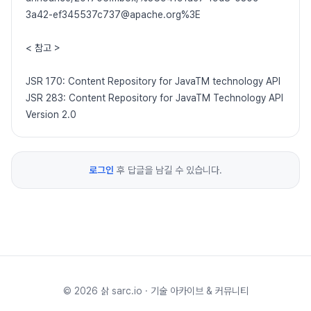
3a42-ef345537c737@apache.org%3E
< 참고 >
JSR 170: Content Repository for JavaTM technology API
JSR 283: Content Repository for JavaTM Technology API
Version 2.0
로그인
후 답글을 남길 수 있습니다.
©
2026
삵 sarc.io · 기술 아카이브 & 커뮤니티