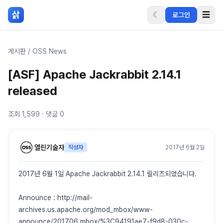
본문 바로가기
삵
☾
☰
로그인
게시판
/
OSS News
[ASF] Apache Jackrabbit 2.14.1
released
조회
1,599
· 댓글
0
열린기술자
작성자
2017년 6월 2일
2017년 6월 1일 Apache Jackrabbit 2.14.1 릴리즈되었습니다.
Announce : http://mail-
archives.us.apache.org/mod_mbox/www-
announce/201706.mbox/%3C94191ae7-f9d8-030c-