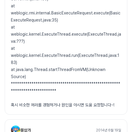
at
weblogic.rmi.internal.BasicExecuteRequest.execute(Basic
ExecuteRequest.java:35)
at
weblogic.kernel.ExecuteThread.execute(ExecuteThread.ja
va:???)
at
weblogic.kernel.ExecuteThread.run(ExecuteThread.java:1
83)
at java.lang.Thread.startThreadFromVM(Unknown
Source)
*****************************************************
**********************
혹시 비슷한 에러를 경험하거나 원인을 아시면 도움 요청합니다~!
몽상가
2014년 6월 19일