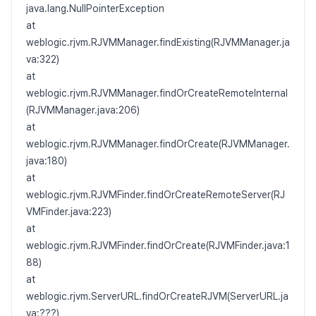
java.lang.NullPointerException
at
weblogic.rjvm.RJVMManager.findExisting(RJVMManager.ja
va:322)
at
weblogic.rjvm.RJVMManager.findOrCreateRemoteInternal
(RJVMManager.java:206)
at
weblogic.rjvm.RJVMManager.findOrCreate(RJVMManager.
java:180)
at
weblogic.rjvm.RJVMFinder.findOrCreateRemoteServer(RJ
VMFinder.java:223)
at
weblogic.rjvm.RJVMFinder.findOrCreate(RJVMFinder.java:1
88)
at
weblogic.rjvm.ServerURL.findOrCreateRJVM(ServerURL.ja
va:???)