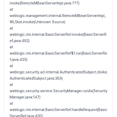
nvoke(RemoteMBeanServerImpl.java:???)
at
weblogic.management.internal.RemoteMBeanServerImpl_
WLSkel.invoke(Unknown Source)
at
weblogic.rmi.internal.BasicServerRef.invoke(BasicServerR
ef.java:492)
at
weblogic.rmi.internal.BasicServerRef$1.run(BasicServerRe
f.java:435)
at
weblogic.security.acl.internal.AuthenticatedSubject.doAs(
AuthenticatedSubject.java:363)
at
weblogic.security.service.SecurityManager.runAs(Security
Manager.java:147)
at
weblogic.rmi.internal.BasicServerRef.handleRequest(Basic
ServerRef.java:430)