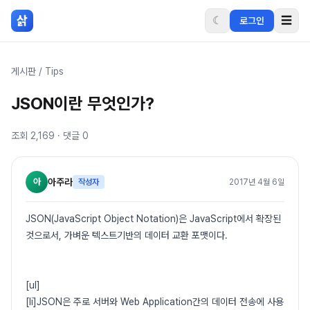
본문 바로가기
삵
☾
☰
로그인
게시판
/
Tips
JSON이란 무엇인가?
조회
2,169
· 댓글
0
아
아주라
작성자
2017년 4월 6일
JSON(JavaScript Object Notation)은 JavaScript에서 확장된
것으로서, 가벼운 텍스트기반의 데이터 교환 포맷이다.
[ul]
[li]JSON은 주로 서버와 Web Application간의 데이터 전송에 사용