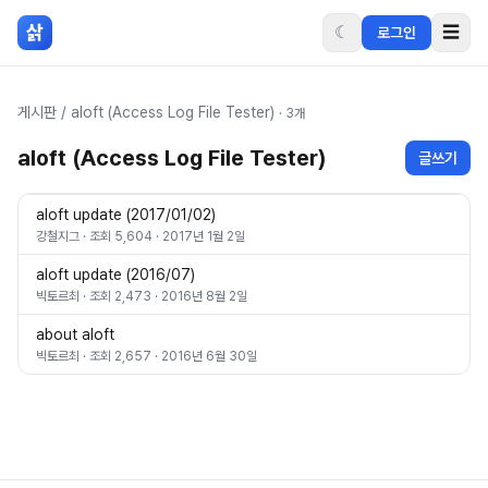
본문 바로가기
삵
☾
☰
로그인
게시판
/
aloft (Access Log File Tester)
·
3
개
aloft (Access Log File Tester)
글쓰기
aloft update (2017/01/02)
강철지그
· 조회
5,604
·
2017년 1월 2일
aloft update (2016/07)
빅토르최
· 조회
2,473
·
2016년 8월 2일
about aloft
빅토르최
· 조회
2,657
·
2016년 6월 30일