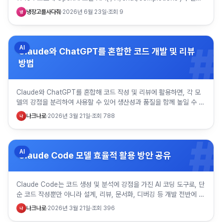
니다. 여기에 Open WebUI…
냉장고를사다줘
·
2026년 6월 23일
·
조회
9
냉
#
AI
Claude와 ChatGPT를 혼합한 코드 개발 및 리뷰
방법
Claude와 ChatGPT를 혼합해 코드 작성 및 리뷰에 활용하면, 각 모
델의 강점을 분리하여 사용할 수 있어 생산성과 품질을 함께 높일 수 있
습니다. 핵심은 한 모델로 처음부터 끝까지 처리하기보…
나크나로
·
2026년 3월 21일
·
조회
788
나
#
AI
Claude Code 모델 효율적 활용 방안 공유
Claude Code는 코드 생성 및 분석에 강점을 가진 AI 코딩 도구로, 단
순 코드 작성뿐만 아니라 설계, 리뷰, 문서화, 디버깅 등 개발 전반에 걸
쳐 활용할 수 있습니다. 다만 구독 플랜에 따…
나크나로
·
2026년 3월 21일
·
조회
396
나