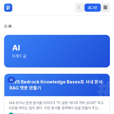
본문 바로가기
삵
☾
☰
로그인
홈
/
AI
AI
9
개의 글
#
AI
AWS Bedrock Knowledge Bases로 사내 문서
RAG 챗봇 만들기
사내 위키나 운영 문서를 뒤지다가 "이 설정 어디에 적혀 있더라" 하고
시간을 버리는 일이 잦다. 이런 문서를 검색해서 답을 만들어 주는
RAG 챗봇을 직접 짜려면 임베딩, 벡터 DB, 프롬프트 조…