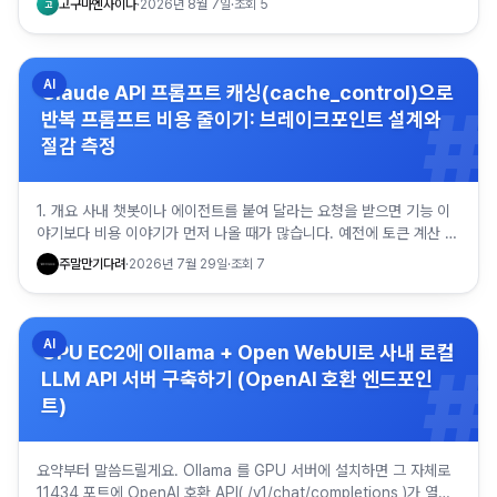
고구마엔사이다
·
2026년 8월 7일
·
조회
5
고
AI
Claude API 프롬프트 캐싱(cache_control)으로
#
반복 프롬프트 비용 줄이기: 브레이크포인트 설계와
절감 측정
1. 개요 사내 챗봇이나 에이전트를 붙여 달라는 요청을 받으면 기능 이
야기보다 비용 이야기가 먼저 나올 때가 많습니다. 예전에 토큰 계산 스
크립트를 정리한 글에서 캐싱 부분은 슬쩍 넘겼던 기억이 있…
주말만기다려
·
2026년 7월 29일
·
조회
7
AI
GPU EC2에 Ollama + Open WebUI로 사내 로컬
#
LLM API 서버 구축하기 (OpenAI 호환 엔드포인
트)
요약부터 말씀드릴게요. Ollama 를 GPU 서버에 설치하면 그 자체로
11434 포트에 OpenAI 호환 API( /v1/chat/completions )가 열립