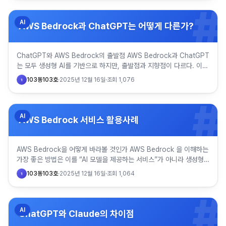
#
AI
AWS Bedrock과 ChatGPT는 어떻게 다른가?
ChatGPT와 AWS Bedrock의 출발점 AWS Bedrock과 ChatGPT
는 모두 생성형 AI를 기반으로 하지만, 출발점과 지향점이 다르다. 이
둘의 차이는 “어떤 모델이 더 똑똑한가”가 …
103동103호
·
2025년 12월 16일
·
조회
1,076
1
#
AI
AWS Bedrock 서비스 활용사례
AWS Bedrock을 어떻게 바라볼 것인가 AWS Bedrock 을 이해하는
가장 좋은 방법은 이를 “AI 모델을 제공하는 서비스”가 아니라 생성형
AI를 실제 업무 시스템 안으로 끌어들이기 위한…
103동103호
·
2025년 12월 16일
·
조회
1,064
1
#
AI
ChatGPT와 Claude의 차이점