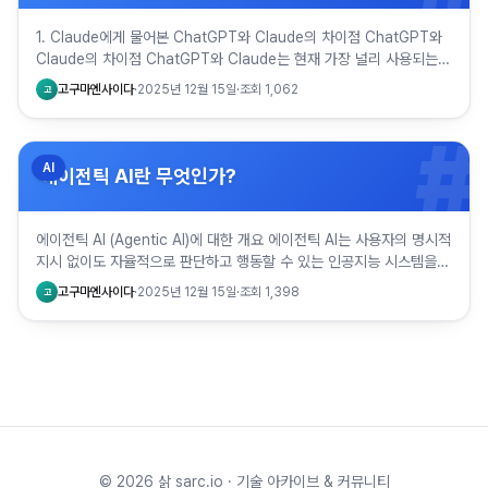
1. Claude에게 물어본 ChatGPT와 Claude의 차이점 ChatGPT와
Claude의 차이점 ChatGPT와 Claude는 현재 가장 널리 사용되는
대규모 언어모델 기반 AI 챗봇으로, …
고구마엔사이다
·
2025년 12월 15일
·
조회
1,062
고
#
AI
에이전틱 AI란 무엇인가?
에이전틱 AI (Agentic AI)에 대한 개요 에이전틱 AI는 사용자의 명시적
지시 없이도 자율적으로 판단하고 행동할 수 있는 인공지능 시스템을
의미한다. 이는 전통적인 대화형 AI와 구별되는 …
고구마엔사이다
·
2025년 12월 15일
·
조회
1,398
고
©
2026
삵 sarc.io · 기술 아카이브 & 커뮤니티