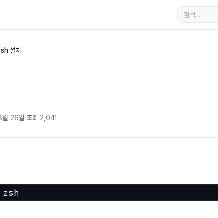
zsh 설치
8월 26일
·
조회
2,041
 zsh