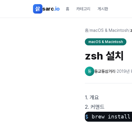
본문 바로가기
삵
sarc
.io
홈
카테고리
게시판
홈
/
macOS & Macintosh
/
macOS & Macintosh
zsh 설치
동
동교동삼거리
·
2019년 
1. 개요
2. 커맨드
$ 
brew install