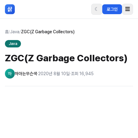
본문 바로가기
삵
☾
☰
로그인
홈
/
Java
/
ZGC(Z Garbage Collectors)
Java
ZGC(Z Garbage Collectors)
하
하마는무슨색
·
2020년 8월 10일
·
조회
16,945