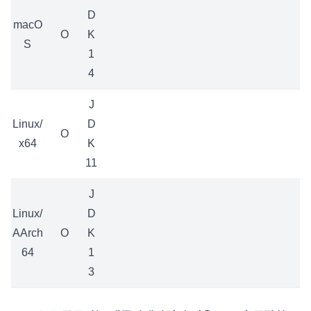
D
macO
O
K
S
1
4
J
Linux/
D
O
x64
K
11
J
Linux/
D
AArch
O
K
64
1
3