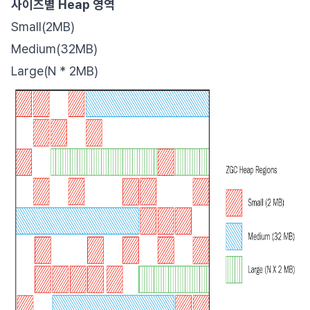
사이즈별 Heap 영역
Small(2MB)
Medium(32MB)
Large(N * 2MB)