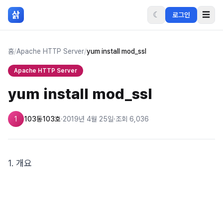
본문 바로가기
삵
☾
☰
로그인
홈
/
Apache HTTP Server
/
yum install mod_ssl
Apache HTTP Server
yum install mod_ssl
1
103동103호
·
2019년 4월 25일
·
조회
6,036
1. 개요