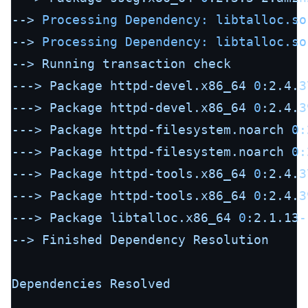
-->
Processing Dependency: libtalloc.so
-->
Processing Dependency: libtalloc.so
-->
Running
transaction
check
--->
Package
httpd-devel.x86_64
0
:2.4.3
--->
Package
httpd-devel.x86_64
0
:2.4.3
--->
Package
httpd-filesystem.noarch
0
:
--->
Package
httpd-filesystem.noarch
0
:
--->
Package
httpd-tools.x86_64
0
:2.4.3
--->
Package
httpd-tools.x86_64
0
:2.4.3
--->
Package
libtalloc.x86_64
0
:2.1.13-
-->
Finished
Dependency
Resolution
Dependencies
Resolved