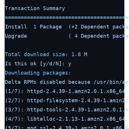
Transaction
Summary
=======================================
Install
1
Package
(+2
Dependent
packa
Upgrade
(
4
Dependent
packa
Total download size:
1.8
M
Is
this
ok
 [
y/d/N
]
:
y
Downloading packages:
Delta
RPMs
disabled
because
/usr/bin/ap
(1/7):
httpd-2.4.39-1.amzn2.0.1.x86_64.
(2/7):
httpd-filesystem-2.4.39-1.amzn2.
(3/7):
httpd-tools-2.4.39-1.amzn2.0.1.x
(4/7):
libtalloc-2.1.13-1.amzn2.x86_64.
(5/7):
mod_ssl-2.4.39-1.amzn2.0.1.x86_6