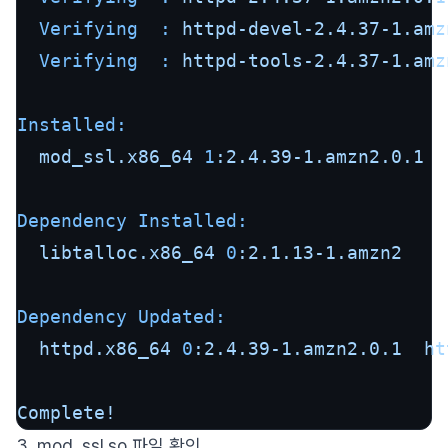
Verifying  :
httpd-devel-2.4.37-1.amz
Verifying  :
httpd-tools-2.4.37-1.amz
Installed:
mod_ssl.x86_64
1
:2.4.39-1.amzn2.0.1
Dependency Installed:
libtalloc.x86_64
0
:2.1.13-1.amzn2
Dependency Updated:
httpd.x86_64
0
:2.4.39-1.amzn2.0.1
ht
Complete!
3. mod_ssl.so 파일 확인