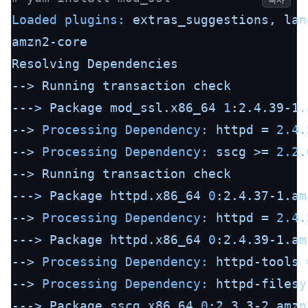
복사
Loaded plugins:
extras_suggestions,
lan
amzn2-core
Resolving
Dependencies
-->
Running
transaction
check
--->
Package
mod_ssl.x86_64
1
:2.4.39-1.
-->
Processing Dependency:
httpd
=
2.4.
-->
Processing Dependency:
sscg
>=
2.2.
-->
Running
transaction
check
--->
Package
httpd.x86_64
0
:2.4.37-1.am
-->
Processing Dependency:
httpd
=
2.4.
--->
Package
httpd.x86_64
0
:2.4.39-1.am
-->
Processing Dependency:
httpd-tools
-->
Processing Dependency:
httpd-filesy
--->
Package
sscg.x86_64
0
:2.3.3-2.amzn