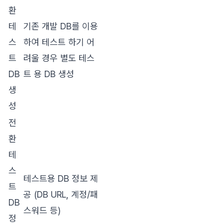
환
테
기존 개발 DB를 이용
스
하여 테스트 하기 어
트
려울 경우 별도 테스
DB
트 용 DB 생성
생
성
전
환
테
스
테스트용 DB 정보 제
트
공 (DB URL, 계정/패
DB
스워드 등)
정