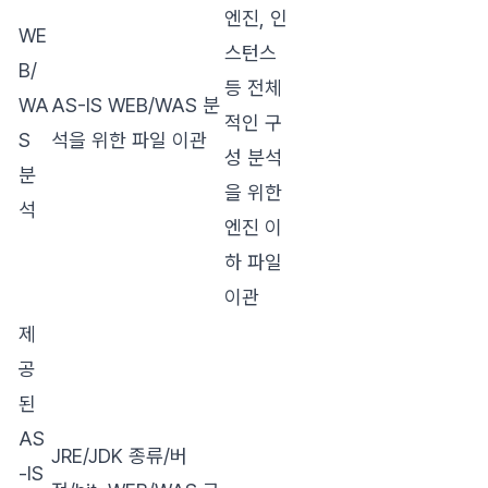
엔진, 인
WE
스턴스
B/
등 전체
WA
AS-IS WEB/WAS 분
적인 구
S
석을 위한 파일 이관
성 분석
분
을 위한
석
엔진 이
하 파일
이관
제
공
된
AS
JRE/JDK 종류/버
-IS