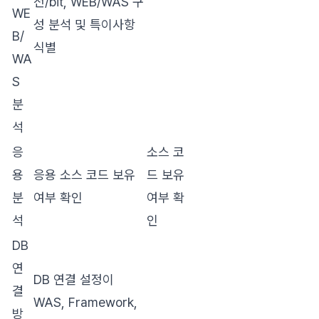
전/bit, WEB/WAS 구
WE
성 분석 및 특이사항
B/
식별
WA
S
분
석
응
소스 코
용
응용 소스 코드 보유
드 보유
분
여부 확인
여부 확
석
인
DB
연
DB 연결 설정이
결
WAS, Framework,
방