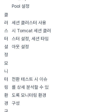
Pool 설정
클
러
세션 클러스터 사용
스
시 Tomcat 세션 클러
터
스터 설정, 세션 타임
설
아웃 설정
정
모
니
터
전환 테스트 시 이슈
링
를 상세 분석할 수 있
환
도록 모니터링 환경
경
구성
구