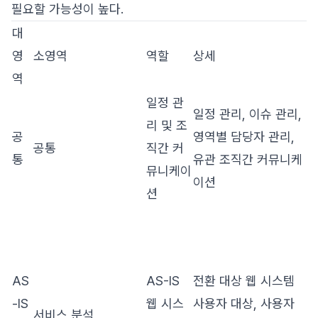
필요할 가능성이 높다.
대
영
소영역
역할
상세
역
일정 관
일정 관리, 이슈 관리,
리 및 조
공
영역별 담당자 관리,
공통
직간 커
통
유관 조직간 커뮤니케
뮤니케이
이션
션
AS
AS-IS
전환 대상 웹 시스템
-IS
웹 시스
사용자 대상, 사용자
서비스 분석