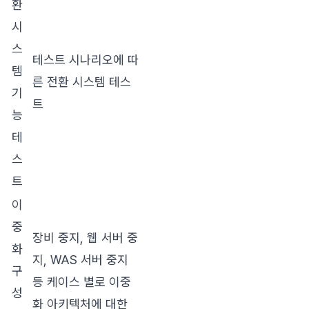
환
시
스
테스트 시나리오에 따
템
른 전환 시스템 테스
기
트
능
테
스
트
이
중
장비 중지, 웹 서버 중
화
지, WAS 서버 중지
구
등 케이스 별로 이중
성
화 아키텍처에 대한