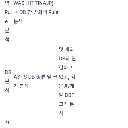
벽
WAS (HTTP/AJP)
Rul
→ DB 간 방화벽 Rule
e
분석
분
석
몇 개의
DB와 연
결하고
DB
AS-IS DB 종류 및 크
있고, 각
분
기 분석
운영/개
석
발 DB의
크기 분
석
전