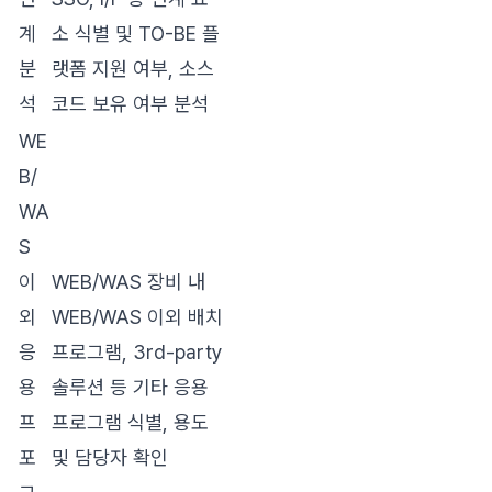
계
소 식별 및 TO-BE 플
분
랫폼 지원 여부, 소스
석
코드 보유 여부 분석
WE
B/
WA
S
이
WEB/WAS 장비 내
외
WEB/WAS 이외 배치
응
프로그램, 3rd-party
용
솔루션 등 기타 응용
프
프로그램 식별, 용도
포
및 담당자 확인