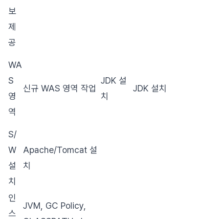
보
제
공
WA
S
JDK 설
신규 WAS 영역 작업
JDK 설치
영
치
역
S/
W
Apache/Tomcat 설
설
치
치
인
JVM, GC Policy,
스