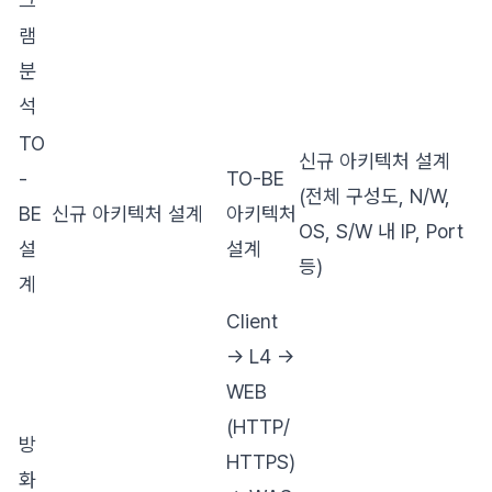
그
램
분
석
TO
신규 아키텍처 설계
-
TO-BE
(전체 구성도, N/W,
BE
신규 아키텍처 설계
아키텍처
OS, S/W 내 IP, Port
설
설계
등)
계
Client
→ L4 →
WEB
(HTTP/
방
HTTPS)
화