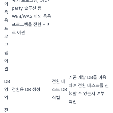
배치 프로그램, 3rd-
외
party 솔루션 등
응
WEB/WAS 이외 응용
용
프로그램을 전환 서버
프
로 이관
로
그
램
이
관
기존 개발 DB를 이용
DB
전환 테
하여 전환 테스트를 진
영
전환용 DB 생성
스트 DB
행할 수 있는지 여부
역
식별
확인
전