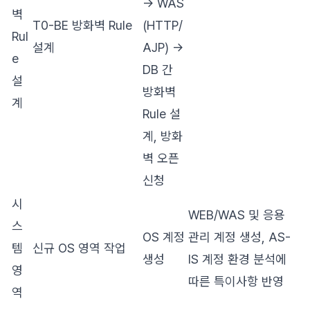
→ WAS
벽
T0-BE 방화벽 Rule
(HTTP/
Rul
설계
AJP) →
e
DB 간
설
방화벽
계
Rule 설
계, 방화
벽 오픈
신청
시
WEB/WAS 및 응용
스
OS 계정
관리 계정 생성, AS-
템
신규 OS 영역 작업
생성
IS 계정 환경 분석에
영
따른 특이사항 반영
역