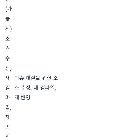
(가
능
시)
소
스
수
정,
재
이슈 해결을 위한 소
컴
스 수정, 재 컴파일,
파
재 반영
일,
재
반
영