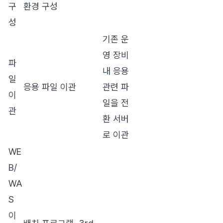
구
환경 구성
성
기존 운
영 장비
파
내 응용
일
응용 파일 이관
관련 파
이
일을 전
관
환 서버
로 이관
WE
B/
WA
S
이