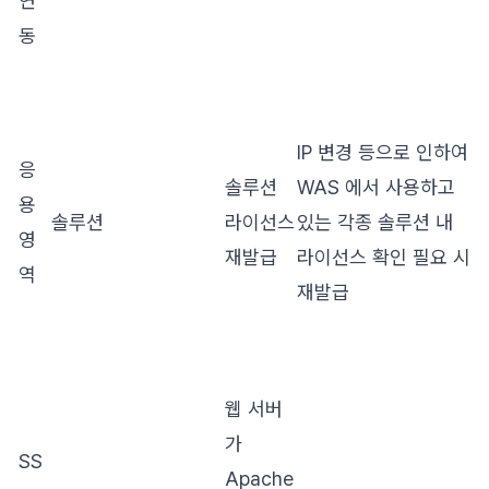
연
동
IP 변경 등으로 인하여
응
솔루션
WAS 에서 사용하고
용
솔루션
라이선스
있는 각종 솔루션 내
영
재발급
라이선스 확인 필요 시
역
재발급
웹 서버
가
SS
Apache