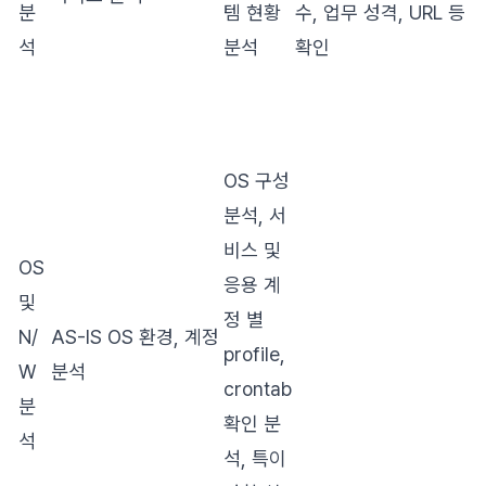
분
템 현황
수, 업무 성격, URL 등
석
분석
확인
OS 구성
분석, 서
비스 및
OS
응용 계
및
정 별
N/
AS-IS OS 환경, 계정
profile,
W
분석
crontab
분
확인 분
석
석, 특이