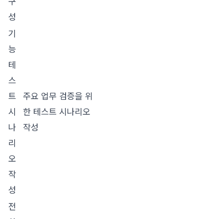
구
성
기
능
테
스
트
주요 업무 검증을 위
시
한 테스트 시나리오
나
작성
리
오
작
성
전