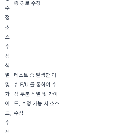
종 경로 수정
수
정
소
스
수
정
식
별
테스트 중 발생한 이
및
슈 F/U 를 통하여 수
가
정 부분 식별 및 가이
이
드, 수정 가능 시 소스
드,
수정
수
정