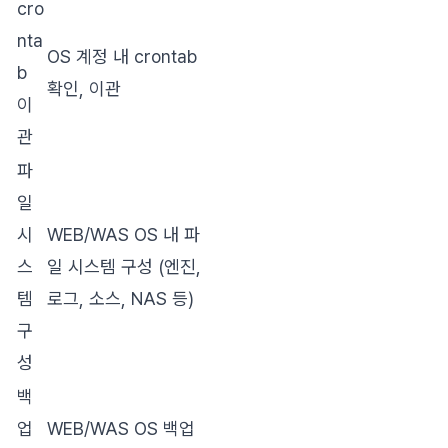
cro
nta
OS 계정 내 crontab
b
확인, 이관
이
관
파
일
시
WEB/WAS OS 내 파
스
일 시스템 구성 (엔진,
템
로그, 소스, NAS 등)
구
성
백
업
WEB/WAS OS 백업