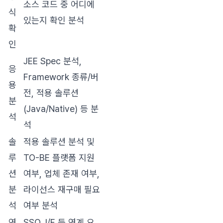
소스 코드 중 어디에
식
있는지 확인 분석
확
인
JEE Spec 분석,
응
Framework 종류/버
용
전, 적용 솔루션
분
(Java/Native) 등 분
석
석
솔
적용 솔루션 분석 및
루
TO-BE 플랫폼 지원
션
여부, 업체 존재 여부,
분
라이선스 재구매 필요
석
여부 분석
연
SSO, I/F 등 연계 요