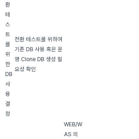
환
테
스
트
전환 테스트를 위하여
를
기존 DB 사용 혹은 운
위
영 Clone DB 생성 필
한
요성 확인
DB
사
용
결
정
WEB/W
AS 의