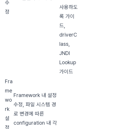
수
사용하도
정
록 가이
드,
driverC
lass,
JNDI
Lookup
가이드
Fra
me
Framework 내 설정
wo
수정, 파일 시스템 경
rk
로 변경에 따른
설
configuration 내 각
정