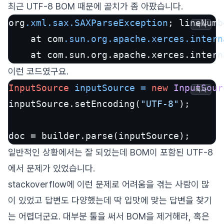
최근 UTF-8 BOM 때문에 골치가 좀 아팠습니다.
org
.xml
.sax
.SAXParseException
; lineNumb
복사
	at com
.sun
.org
.apache
.xerces
.intern
	at com.sun.org.apache.xerces.inter
이런 코드였구요.
InputSource
inputSource
=
new
InputSour
복사
inputSource.setEncoding(
"UTF-8"
);

doc = builder.parse(inputSource);
일반적인 상황에서는 잘 되었는데 BOM이 포함된 UTF-8
에서 문제가 있었습니다.
stackoverflow에 이런 문제로 어려움을 겪는 사람이 많
이 있었고 답변도 다양했는데 딱 입맛에 맞는 답변을 찾기
는 어렵더군요. 대부분 툴을 써서 BOM을 제거해라, 혹은