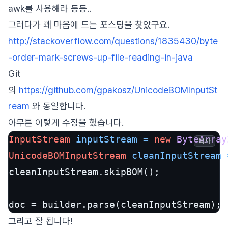
awk를 사용해라 등등..
그러다가 꽤 마음에 드는 포스팅을 찾았구요.
http://stackoverflow.com/questions/1835430/byte
-order-mark-screws-up-file-reading-in-java
Git
의
https://github.com/gpakosz/UnicodeBOMInputSt
ream
와 동일합니다.
아무튼 이렇게 수정을 했습니다.
InputStream
inputStream
=
new
ByteArray
복사
UnicodeBOMInputStream
cleanInputStream
cleanInputStream.skipBOM();

doc = builder.parse(cleanInputStream);
그리고 잘 됩니다!