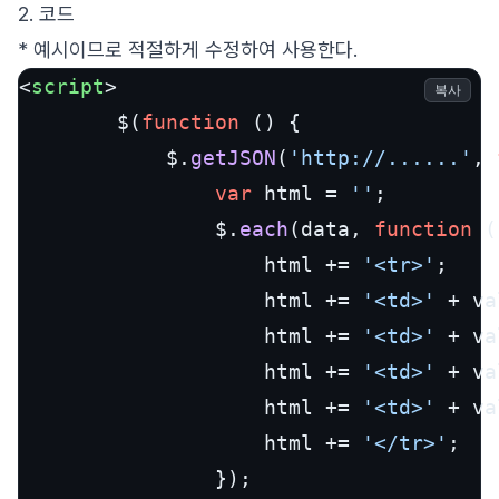
2. 코드
* 예시이므로 적절하게 수정하여 사용한다.
<
script
>
복사
        $(
function
 (
) {

            $.
getJSON
(
'http://......'
, 
var
 html = 
''
;

                $.
each
(data, 
function
 (
                    html += 
'<tr>'
;

                    html += 
'<td>'
 + va
                    html += 
'<td>'
 + va
                    html += 
'<td>'
 + va
                    html += 
'<td>'
 + va
                    html += 
'</tr>'
;

                });
