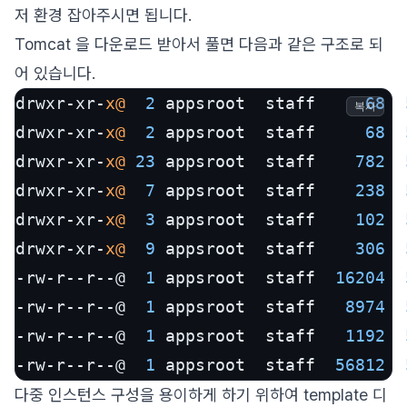
저 환경 잡아주시면 됩니다.
Tomcat 을 다운로드 받아서 풀면 다음과 같은 구조로 되
어 있습니다.
drwxr-xr-
x@
2
 appsroot  staff     
68
복사
drwxr-xr-
x@
2
 appsroot  staff     
68
drwxr-xr-
x@
23
 appsroot  staff    
782
drwxr-xr-
x@
7
 appsroot  staff    
238
drwxr-xr-
x@
3
 appsroot  staff    
102
drwxr-xr-
x@
9
 appsroot  staff    
306
-rw-r--r--@  
1
 appsroot  staff  
16204
-rw-r--r--@  
1
 appsroot  staff   
8974
-rw-r--r--@  
1
 appsroot  staff   
1192
-rw-r--r--@  
1
 appsroot  staff  
56812
다중 인스턴스 구성을 용이하게 하기 위하여 template 디