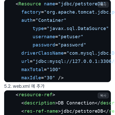
<
Resource
name
=
"jdbc/petstoreDB"
복사
factory
=
"org.apache.tomcat.jdbc.p
auth
=
"Container"
type
=
"javax.sql.DataSource"
username
=
"petuser"
password
=
"password"
driverClassName
=
"com.mysql.jdbc.D
url
=
"jdbc:mysql://127.0.0.1:3306/
maxTotal
=
"100"
maxIdle
=
"30"
 />
5.2. web.xml 에 추가
<
resource-ref
>
복사
<
description
>
DB Connection
</
descr
<
res-ref-name
>
jdbc/petstoreDB
</
re