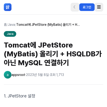
본문 바로가기
삵
☾
☰
로그인
홈
/
Java
/
Tomcat에 JPetStore (MyBatis) 올리기 + HSQLDB가 아닌 MySQL 연결하기
Java
Tomcat에 JPetStore
(MyBatis) 올리기 + HSQLDB가
아닌 MySQL 연결하기
a
appsroot
·
2023년 5월 8일
·
조회
1,713
1. JPetStore 설정