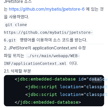
JPetStore 소스
는
https://github.com/mybatis/jpetstore-6
에 있는 것
을 사용하였다.
git clone
https://github.com/mybatis/jpetstore-
명령어를 이용하여 소스 코드를 받는다.
6.git
2. JPetStore의 applicationContext.xml 수정
파일 위치는
./src/main/webapp/WEB-
이다.
INF/applicationContext.xml
2.1. 삭제할 부분
<
jdbc:embedded-database
id
=
"dataSou
복사
<
jdbc:script
location
=
"classpat
<
jdbc:script
location
=
"classpat
</
jdbc:embedded-database
>