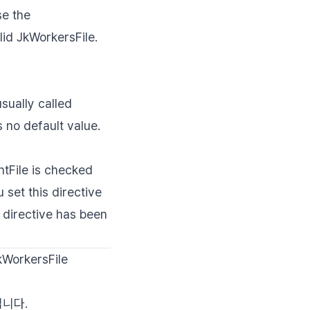
se the
id JkWorkersFile.
sually called
 no default value.
ntFile is checked
 set this directive
s directive has been
WorkersFile
입니다.