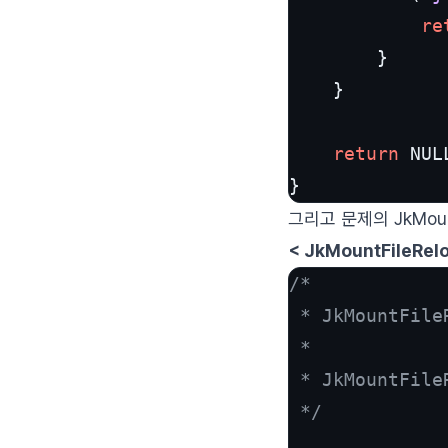
re
        }

    }

return
 NULL
}
그리고 문제의 JkMoun
< JkMountFileRel
/*

 * JkMountFile
 *

 * JkMountFile
 */