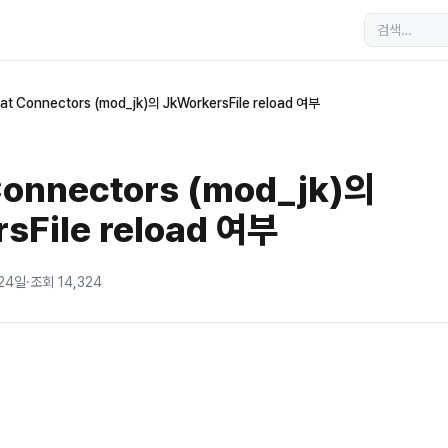
t Connectors (mod_jk)의 JkWorkersFile reload 여부
onnectors (mod_jk)의
sFile reload 여부
 24일
·
조회
14,324