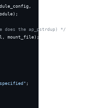
dule_config,

dule);

e does the ap_pstrdup) */
l, mount_file);

specified"
;
