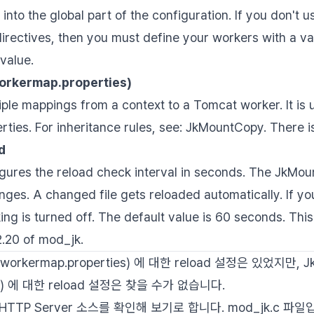
 into the global part of the configuration. If you don't u
rectives, then you must define your workers with a val
value.
orkermap.properties)
iple mappings from a context to a Tomcat worker. It is u
ties. For inheritance rules, see: JkMountCopy. There is
d
igures the reload check interval in seconds. The JkMou
nges. A changed file gets reloaded automatically. If you
king is turned off. The default value is 60 seconds. Thi
2.20 of mod_jk.
riworkermap.properties) 에 대한 reload 설정은 있었지만, Jk
ties) 에 대한 reload 설정은 찾을 수가 없습니다.
HTTP Server 소스를 확인해 보기로 합니다. mod_jk.c 파일