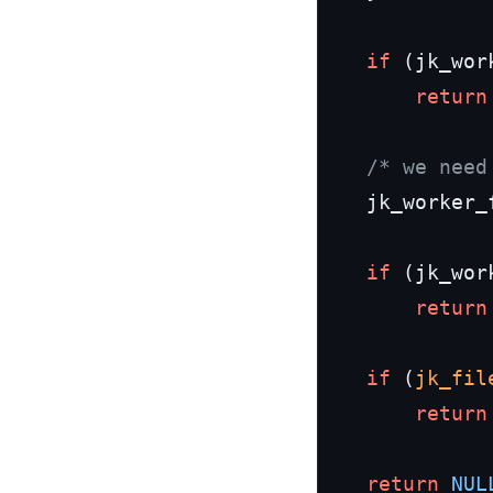
if
 (jk_wor
return
/* we need
    jk_worker_
if
 (jk_wor
return
if
 (
jk_fil
return
return
NUL