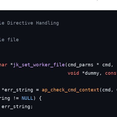
le Directive Handling

e file

har
 *
jk_set_worker_file
(cmd_parms * cmd,

void
 *dummy, 
cons
 *err_string = 
ap_check_cmd_context
(cmd, 
ring != 
NULL
) {

 err_string;
