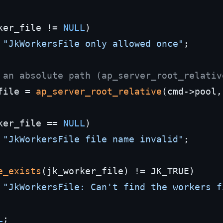
ker_file != 
NULL
)

"JkWorkersFile only allowed once"
;

 an absolute path (ap_server_root_relativ
file = 
ap_server_root_relative
(cmd->pool,
ker_file == 
NULL
)

"JkWorkersFile file name invalid"
;

e_exists
(jk_worker_file) != JK_TRUE)

"JkWorkersFile: Can't find the workers f
L
;
