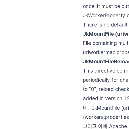
once. It must be put
JkWorkerProperty di
There is no default 
JkMountFile (
uriw
File containing mult
uriworkermap.proper
JkMountFileReloa
This directive conf
periodically for cha
to "0", reload chec
added in version 1.
네, JkMountFile (u
(workers.proper
그리고 아예 Apache 