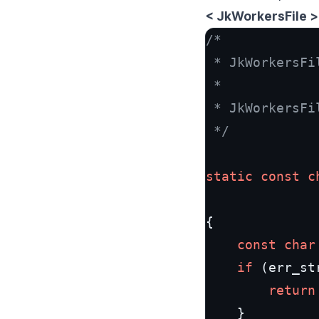
< JkWorkersFile >
/*

 * JkWorkersFi
 *

 * JkWorkersFil
 */
static
const
c
{

const
char
if
 (err_st
return
    }
