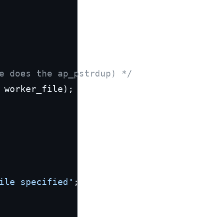
e does the ap_pstrdup) */
 worker_file);

ile specified"
;
