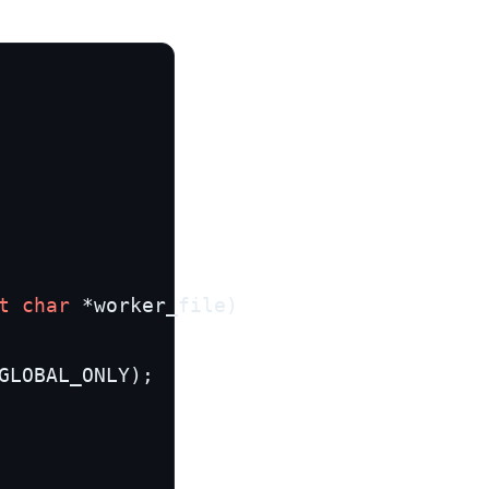
t
char
 *worker_file)
GLOBAL_ONLY);
