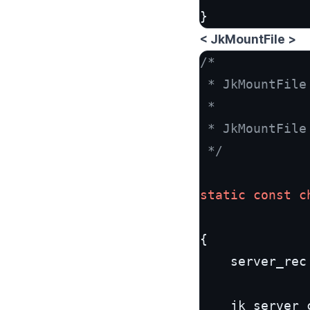
}
< JkMountFile >
/*

 * JkMountFile
 *

 * JkMountFile 
 */
static
const
c
              
{

    server_rec
    jk_server_