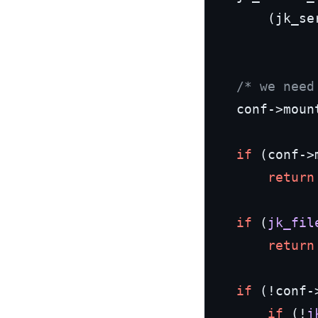
        (jk_se
              
/* we need
    conf
->
moun
if
 (conf
->
return
if
 (
jk_fil
return
if
 (!conf
-
if
 (!
j