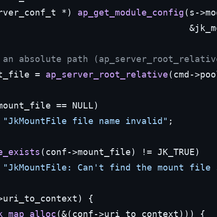
rver_conf_t *) 
ap_get_module_config
(s
->
mo
                                    &jk_mo
 an absolute path (ap_server_root_relativ
t_file = 
ap_server_root_relative
(cmd
->
poo
mount_file == NULL)

"JkMountFile file name invalid"
;

e_exists
(conf
->
mount_file) != JK_TRUE)

"JkMountFile: Can't find the mount file 
>
uri_to_context) {

k_map_alloc
(&(conf
->
uri_to_context))) {
