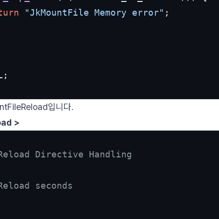
turn
"JkMountFile Memory error"
;

;

tFileReload입니다.
oad >
Reload Directive Handling

Reload seconds
