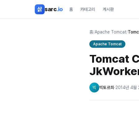
본문 바로가기
삵
sarc
.io
홈
카테고리
게시판
홈
/
Apache Tomcat
/
Tomca
Apache Tomcat
Tomcat C
JkWorker
빅
빅토르최
·
2014년 4월