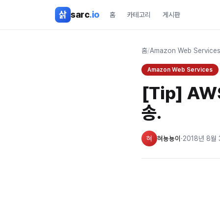
본문 바로가기
삵
sarc
.io
홈
카테고리
게시판
홈
/
Amazon Web Service
Amazon Web Services
[Tip] AW
송.
혀
혀뇽뇽이
·
2018년 8월