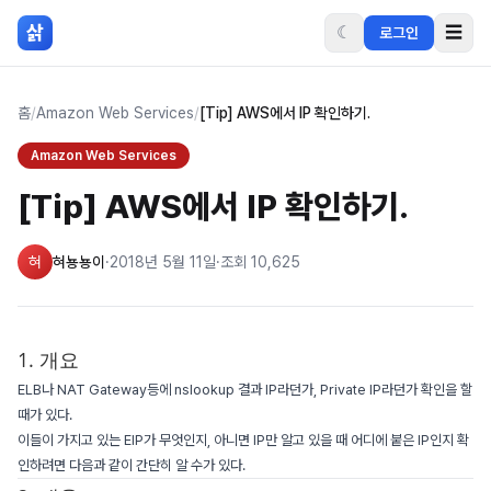
본문 바로가기
삵
☾
☰
로그인
홈
/
Amazon Web Services
/
[Tip] AWS에서 IP 확인하기.
Amazon Web Services
[Tip] AWS에서 IP 확인하기.
혀
혀뇽뇽이
·
2018년 5월 11일
·
조회
10,625
1. 개요
ELB나 NAT Gateway등에 nslookup 결과 IP라던가, Private IP라던가 확인을 할
때가 있다.
이들이 가지고 있는 EIP가 무엇인지, 아니면 IP만 알고 있을 때 어디에 붙은 IP인지 확
인하려면 다음과 같이 간단히 알 수가 있다.