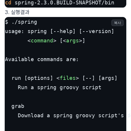
cd
 spring-2.3.0.BUILD-SNAPSHOT/bin
3. 실행결과
$ ./spring

복사
usage: spring [--help] [--version]

<
command
>
 [
<
args
>
]

Available commands are:

  run [options] 
<
files
>
 [--] [args]

    Run a spring groovy script

  grab

    Download a spring groovy script's d