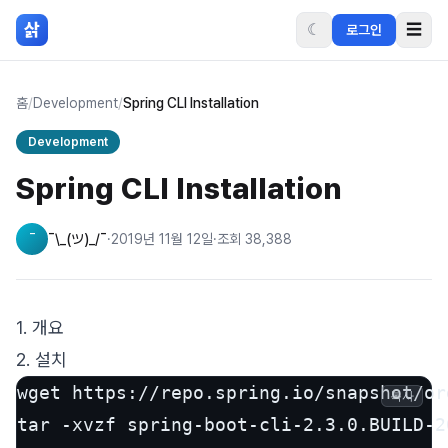
본문 바로가기
삵
☾
☰
로그인
홈
/
Development
/
Spring CLI Installation
Development
Spring CLI Installation
¯
¯\_(ツ)_/¯
·
2019년 11월 12일
·
조회
38,388
1. 개요
2. 설치
wget https://repo.spring.io/snapshot/or
복사