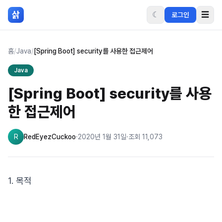
본문 바로가기
삵
☾
☰
로그인
홈
/
Java
/
[Spring Boot] security를 사용한 접근제어
Java
[Spring Boot] security를 사용
한 접근제어
R
RedEyezCuckoo
·
2020년 1월 31일
·
조회
11,073
1. 목적