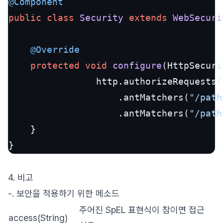
@Component
public
class
Security
extends
WebSecuri
@Override
protected
void
configure
(HttpSecuri
                http.authorizeRequests()
                    .antMatchers(
"/path
                    .antMatchers(
"/path
    }

}
4. 비고
-. 보안을 적용하기 위한 메소드
주어진 SpEL 표현식이 참이면 접근
access(String)