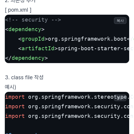
2. 의존성 추가
[ pom.xml ]
<!-- security -->
복사
<
dependency
>
<
groupId
>
org.springframework.boot
</
<
artifactId
>
spring-boot-starter-sec
</
dependency
>
3. class file 작성
예시)
import
복사
import
import
 org.springframework.security.con