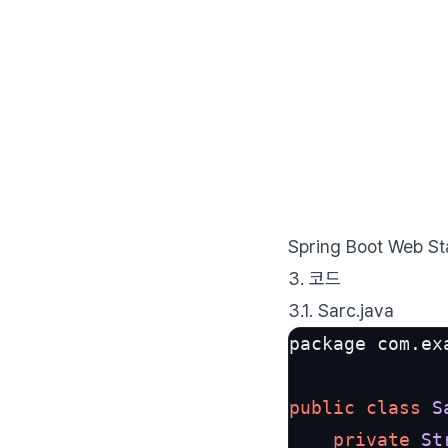
Spring Boot Web St
3. 코드
3.1. Sarc.java
package com.
ex
public
class
S
private
St