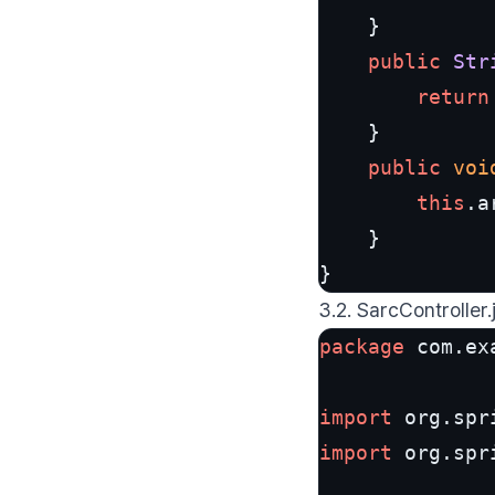
	}

public
Str
return
	}

public
voi
this
.
a
	}

}
3.2. SarcController.
package
 com.ex
import
 org.spr
import
 org.spr