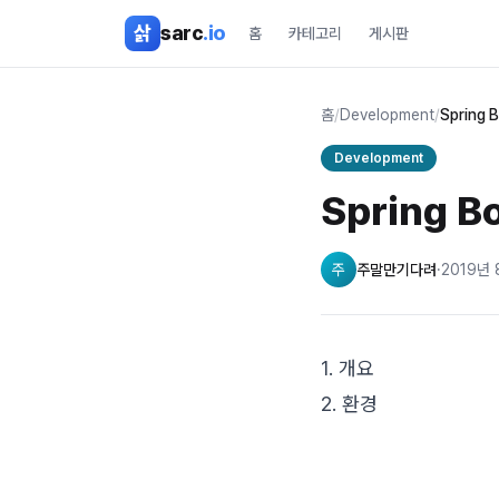
본문 바로가기
삵
sarc
.io
홈
카테고리
게시판
홈
/
Development
/
Spring 
Development
Spring B
주
주말만기다려
·
2019년 
1. 개요
2. 환경