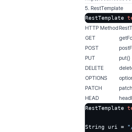
5. RestTemplate
RestTemplate 
t
HTTP Method
Rest
GET
getFo
POST
postF
PUT
put()
DELETE
delet
OPTIONS
optio
PATCH
patch
HEAD
head
RestTemplate 
t
String uri = 
"