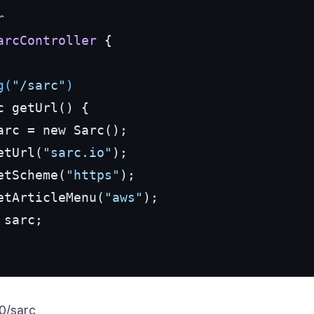
r
arcController
 {

g(
"/sarc"
)
c getUrl() {

setUrl(
"sarc.io"
);

setScheme(
"https"
);

setArticleMenu(
"aws"
);

 sarc;

80/sarc