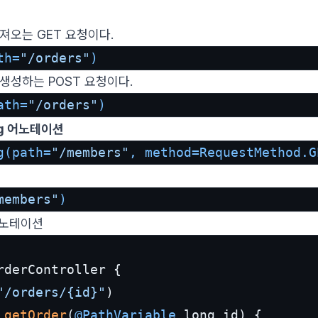
져오는 GET 요청이다.
th=
"/orders"
)
생성하는 POST 요청이다.
ath=
"/orders"
)
ing 어노테이션
g(path=
"/members"
, method=RequestMethod.G
members"
)
r 어노테이션
rderController {

"/orders/{id}"
)

 
getOrder
(
@PathVariable
 long id) {
