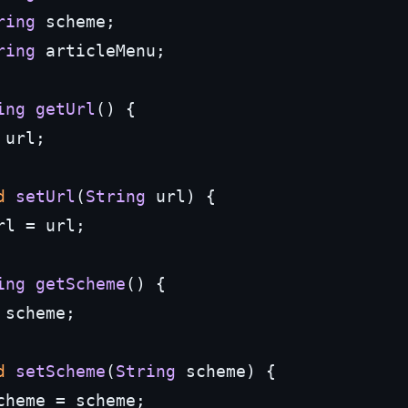
ring
 scheme;

ring
 articleMenu;

ing
getUrl
(
) {

 url;

d
setUrl
(
String
 url
) {

rl
 = url;

ing
getScheme
(
) {

 scheme;

d
setScheme
(
String
 scheme
) {

cheme
 = scheme;
