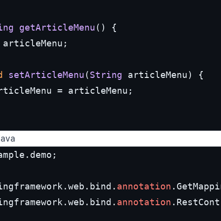
ing
getArticleMenu
(
) {

 articleMenu;

d
setArticleMenu
(
String
 articleMenu
) {

rticleMenu
 = articleMenu;

java
ample.demo;

ingframework.web.bind.
annotation
ingframework.web.bind.
annotation
.RestCont