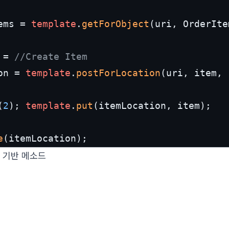
ems = 
template
.
getForObject
(uri, OrderIte
 = 
//Create Item
on = 
template
.
postForLocation
(uri, item, 
(
2
); 
template
.
put
(itemLocation, item);

e
(itemLocation);
ng 기반 메소드