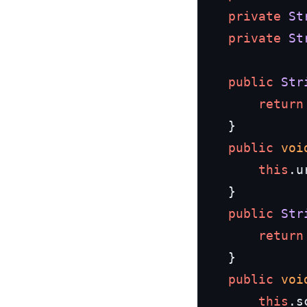
private
St
private
St
public
Str
return
	}

public
voi
this
.
u
	}

public
Str
return
	}

public
voi
this
.
s