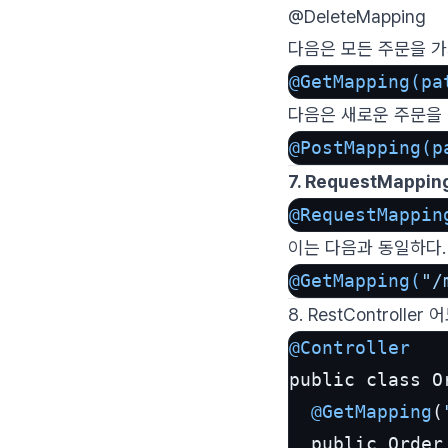
@DeleteMapping
다음은 모든 주문을 가
@GetMapping(pa
다음은 새로운 주문을 
@PostMapping(p
7. RequestMapp
@RequestMappin
이는 다음과 동일하다.
@GetMapping(
"/
8. RestControlle
@Controller
public class O
@GetMapping
(
  public Order