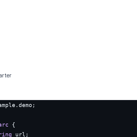
arter
ample
.
demo
;

arc
 {

ring
 url;
