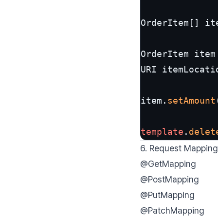
OrderItem[] it
OrderItem item
URI itemLocati
item.
setAmount
template
.
delet
6. Request Mappi
@GetMapping
@PostMapping
@PutMapping
@PatchMapping