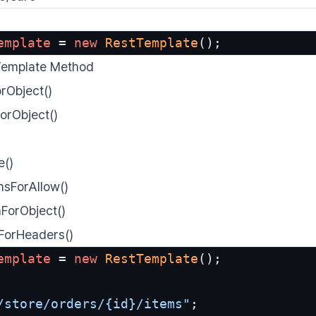
emplate
 = 
new
RestTemplate
();
Template Method
rObject()
orObject()
e()
nsForAllow()
ForObject()
ForHeaders()
emplate
 = 
new
RestTemplate
();

/store/orders/{id}/items"
;
