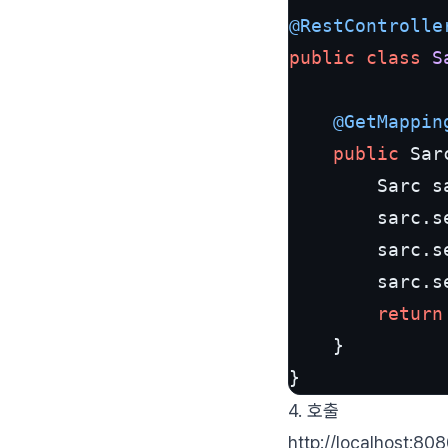
@RestControlle
public
class
S
@GetMappin
public
 Sar
		Sarc sarc = new Sarc();

		sarc.
		sarc.
		sarc.
return
	}

}
4. 호출
http://localhost:80