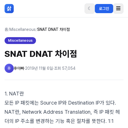
본문 바로가기
삵
☾
☰
로그인
홈
/
Miscellaneous
/
SNAT DNAT 차이점
Miscellaneous
SNAT DNAT 차이점
후
후아빠
·
2019년 11월 6일
·
조회
57,054
1. NAT란
모든 IP 패킷에는 Source IP와 Destination IP가 있다.
NAT란, Network Address Translation, 즉 IP 패킷 헤
더의 IP 주소를 변경하는 기능 혹은 절차를 뜻한다. 1:1