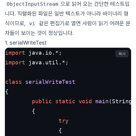
으로 읽어 오는 간단한 테스트입
ObjectInputStream
니다. 직렬화된 파일은 일반 텍스트가 아니라 바이너리 형
식이므로,
같은 편집기로 열면 사람이 읽기 어려운 문
vi
자들이 보이는 것이 정상입니다.
1. serialWriteTest
import
복사
import
 java.util.*;

class
serialWriteTest
{

public
static
void
main
(String 
        {

try
                {
