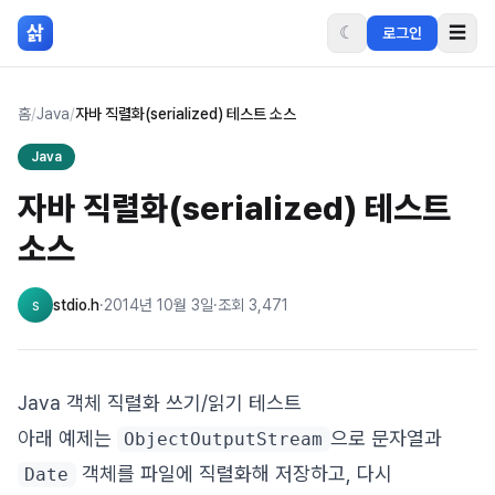
본문 바로가기
삵
☾
☰
로그인
홈
/
Java
/
자바 직렬화(serialized) 테스트 소스
Java
자바 직렬화(serialized) 테스트
소스
s
stdio.h
·
2014년 10월 3일
·
조회
3,471
Java 객체 직렬화 쓰기/읽기 테스트
아래 예제는
으로 문자열과
ObjectOutputStream
객체를 파일에 직렬화해 저장하고, 다시
Date