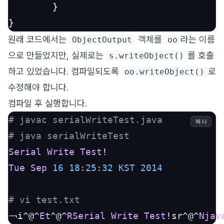
        }

}
원래 코드에서는
객체를
라는 이름
ObjectOutput
oo
으로 만들었지만, 실제로는
를 호출
s.writeObject()
하고 있었습니다. 컴파일되도록
로
oo.writeObject()
수정해야 합니다.
컴파일 후 실행합니다.
# javac serialWriteTest.java
복사
# java serialWriteTest
Serial
Write
Test
Tue
Sep
16
18
:
25
:
32
KST
2014
# vi test.txt
￢i^@^
Et
^@^
RSerial
Write
Test
!sr^@^
Njav