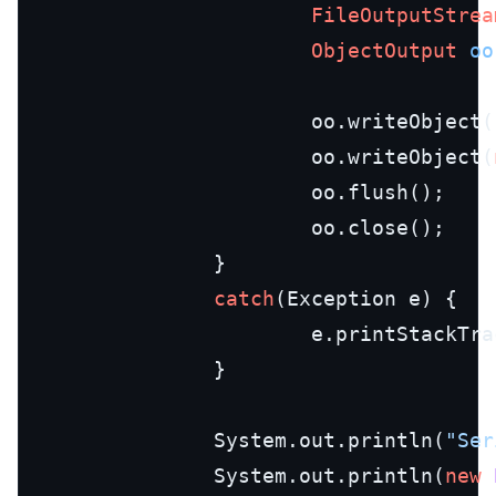
FileOutputStrea
ObjectOutput
oo
                        oo.writeObject(
                        oo.writeObject(
                        oo.flush();

                        oo.close();

                }

catch
(Exception e) {

                        e.printStackTrac
                }

                System.out.println(
"Ser
                System.out.println(
new