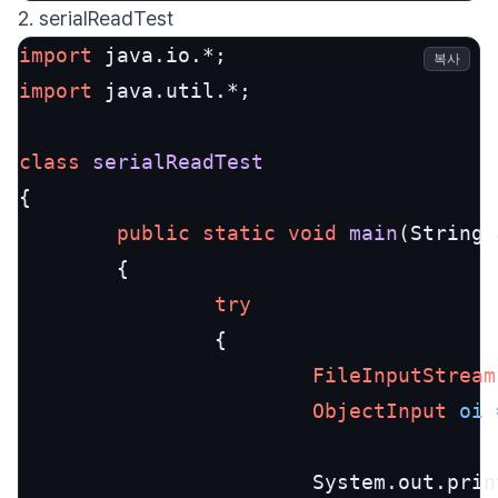
2. serialReadTest
import
복사
import
 java.util.*;

class
serialReadTest
{

public
static
void
main
(String 
        {

try
                {

FileInputStream
ObjectInput
oi
                        System.out.prin