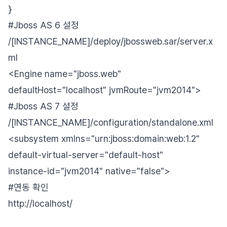
}
#Jboss AS 6 설정
/[INSTANCE_NAME]/deploy/jbossweb.sar/server.x
ml
<Engine name="jboss.web"
defaultHost="localhost" jvmRoute="jvm2014">
#Jboss AS 7 설정
/[INSTANCE_NAME]/configuration/standalone.xml
<subsystem xmlns="urn:jboss:domain:web:1.2"
default-virtual-server="default-host"
instance-id="jvm2014" native="false">
#연동 확인
http://localhost/