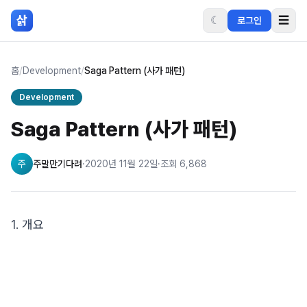
본문 바로가기
삵
☾
☰
로그인
홈
/
Development
/
Saga Pattern (사가 패턴)
Development
Saga Pattern (사가 패턴)
주
주말만기다려
·
2020년 11월 22일
·
조회
6,868
1. 개요