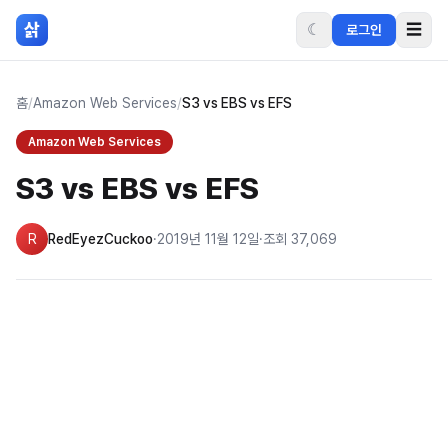
본문 바로가기
삵
☾
☰
로그인
홈
/
Amazon Web Services
/
S3 vs EBS vs EFS
Amazon Web Services
S3 vs EBS vs EFS
R
RedEyezCuckoo
·
2019년 11월 12일
·
조회
37,069