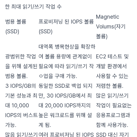
한 최대 읽기/쓰기 작업 수
Magnetic
범용 볼륨
프로비저닝 된 IOPS 볼륨
Volums(자기
(SSD)
(SSD)
볼륨)
대역폭 병목현상을 확장하
광범위한 작업
여 볼륨 용량에 관계없이
EC2 테스트 및
을 위해 설게된
필요에 따라 읽기/쓰기 작
개발 환경에서
범용 볼륨.
ㅇ업을 구매 가능.
사용할 수 있는
3 IOPS/GB의
동일한 SSD로 백업 되지
저렴한 볼륨.
기본 성능과 최
만, 30 IOPS/GB에서 최
많은 읽기/쓰기
대 10,000
대 20,000 IOPS까지의
작업이 필요없는
IOPS의 버스트
높은 워크로드를 위해 설
응용프로그램과
가능.
계 됨.
함께 사용가능.
많음 읽기/쓰기
여러 프로비저닝 된 IOPS
SSD 대신 자기