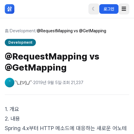
본문 바로가기
삵
☾
☰
로그인
홈
/
Development
/
@RequestMapping vs @GetMapping
Development
@RequestMapping vs
@GetMapping
¯
¯\_(ツ)_/¯
·
2019년 9월 5일
·
조회
21,237
1. 개요
2. 내용
Spring 4.x부터 HTTP 메소드에 대응하는 새로운 어노테