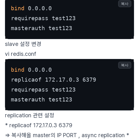
복사
bind
 0.0.0.0

requirepass test123

masterauth test123
slave 설정 변경
vi redis.conf
복사
bind
 0.0.0.0

replicaof 172.17.0.3 6379

requirepass test123

masterauth test123
replication 관련 설정
* replicaof 172.17.0.3 6379
=> 복사해올 master의 IP PORT , async replication *