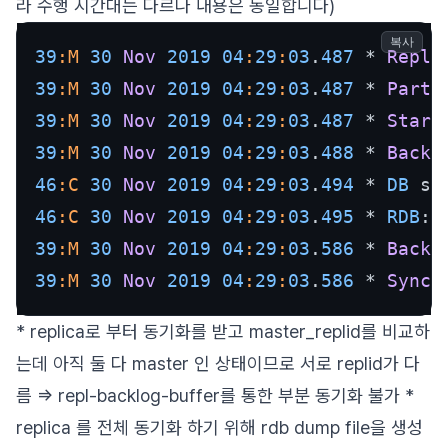
라 수행 시간대는 다르나 내용은 동일합니다)
복사
39
:M
30
Nov
2019
04
:
29
:
03
.
487
 * 
Repli
39
:M
30
Nov
2019
04
:
29
:
03
.
487
 * 
Parti
39
:M
30
Nov
2019
04
:
29
:
03
.
487
 * 
Start
39
:M
30
Nov
2019
04
:
29
:
03
.
488
 * 
Backg
46
:C
30
Nov
2019
04
:
29
:
03
.
494
 * 
DB
46
:C
30
Nov
2019
04
:
29
:
03
.
495
 * 
RDB
: 
39
:M
30
Nov
2019
04
:
29
:
03
.
586
 * 
Backg
39
:M
30
Nov
2019
04
:
29
:
03
.
586
 * 
Synch
* replica로 부터 동기화를 받고 master_replid를 비교하
는데 아직 둘 다 master 인 상태이므로 서로 replid가 다
름 => repl-backlog-buffer를 통한 부분 동기화 불가 *
replica 를 전체 동기화 하기 위해 rdb dump file을 생성