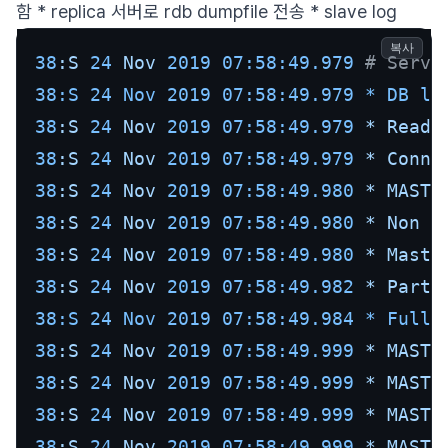
함 * replica 서버로 rdb dumpfile 전송 * slave log
복사
38
:S
24
Nov
2019 07:58:49.979
# Serve
38:S 24 Nov 2019 07:58:49.979 * DB lo
38
:S
24
Nov
2019 07:58:49.979
*
Ready
38
:S
24
Nov
2019 07:58:49.979
*
Conne
38
:S
24
Nov
2019 07:58:49.980
*
MASTE
38
:S
24
Nov
2019 07:58:49.980
*
Non
b
38
:S
24
Nov
2019 07:58:49.980
*
Maste
38
:S
24
Nov
2019 07:58:49.982
*
Parti
38:S 24 Nov 2019 07:58:49.984 * Full 
38
:S
24
Nov
2019 07:58:49.999
*
MASTE
38
:S
24
Nov
2019 07:58:49.999
*
MASTE
38
:S
24
Nov
2019 07:58:49.999
*
MASTE
38
:S
24
Nov
2019 07:58:49.999
*
MASTE