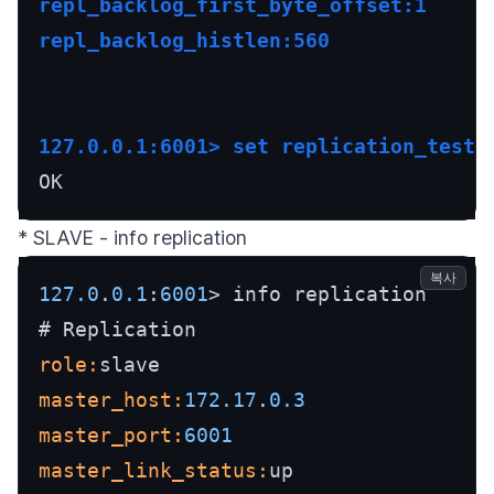
repl_backlog_first_byte_offset:1
repl_backlog_histlen:560
127.0.0.1:6001> set replication_test 
OK
* SLAVE - info replication
복사
127.0
.
0.1
:
6001
> info replication

role:
master_host:
172.17
.
0.3
master_port:
6001
master_link_status: