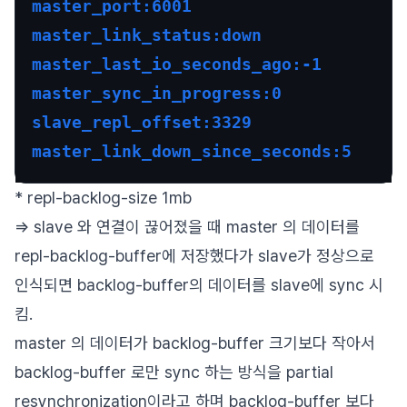
master_port:6001
master_link_status:down
master_last_io_seconds_ago:-1
master_sync_in_progress:0
slave_repl_offset:3329
master_link_down_since_seconds:5
* repl-backlog-size 1mb
=> slave 와 연결이 끊어졌을 때 master 의 데이터를
repl-backlog-buffer에 저장했다가 slave가 정상으로
인식되면 backlog-buffer의 데이터를 slave에 sync 시
킴.
master 의 데이터가 backlog-buffer 크기보다 작아서
backlog-buffer 로만 sync 하는 방식을 partial
resynchronization이라고 하며 backlog-buffer 보다