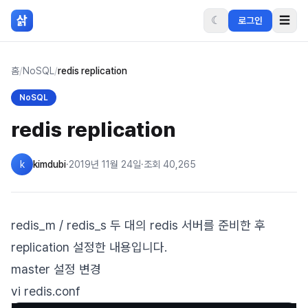
본문 바로가기
삵
☾
☰
로그인
홈
/
NoSQL
/
redis replication
NoSQL
redis replication
k
kimdubi
·
2019년 11월 24일
·
조회
40,265
redis_m / redis_s 두 대의 redis 서버를 준비한 후
replication 설정한 내용입니다.
master 설정 변경
vi redis.conf