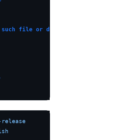
 such file or directory
'
-release
ish