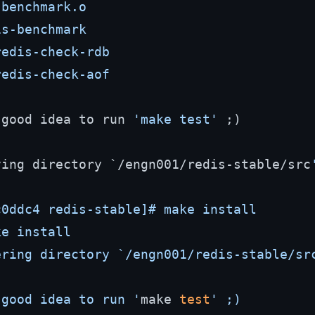
benchmark.o

s-benchmark

edis-check-rdb

edis-check-aof

 good idea to run 
'make test'
 ;)

ving directory `/engn001/redis-stable/src
'
0ddc4 redis-stable]# make install

e install

ering directory `/engn001/redis-stable/sr
 good idea to run '
make 
test
' ;)
