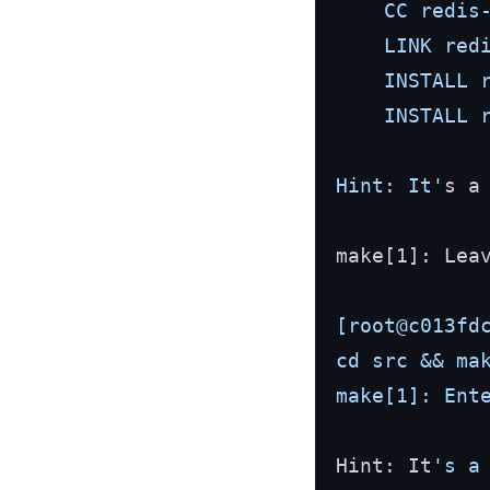
    CC redis-
    LINK redi
    INSTALL r
    INSTALL r
Hint: It'
s a
make[1]: Lea
[root@c013fdc
cd src && mak
make[1]: Ent
Hint: It
's a