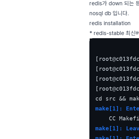
redis가 down 되는
nosql db 입니다.
redis installation
* redis-stable 
[root@c013fd
[root@c013fd
[root@c013fd
[root@c013fd
make[1]: Ent
make[1]: Lea
make[1]: Ent