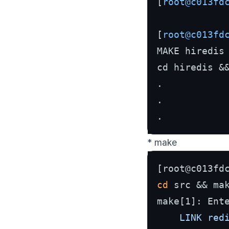
[
root@c013fd
[
root@c013fd
MAKE hiredis

cd hiredis &
.

.

.
* make
cd
 src && mak
make[1]: Ent
    LINK redi