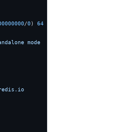
00000000
/
0
) 
64
 bit

ndalone mode

edis.io
