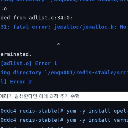
.o

:31: fatal error: jemalloc/jemalloc.h: No
                  ^

 [adlist.o] Error 1
ving directory `/engn001/redis-stable/src
ll] Error 2
에서 에러가 발생한다면 아래 과정 추가 수행
c0ddc4 redis-stable
]
# yum -y install epel
c0ddc4 redis-stable
]
# yum -y install varn