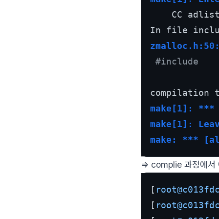
    CC adlist
zmalloc.h:50
#include 
             
make[1]: ***
make[1]: Lea
make: *** [a
=> complie 과정
[
root@c013fd
[
root@c013fd