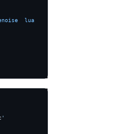
enoise  lua
c
'
