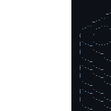
             
           _
      _.-
``
  .-
``
 .-
``
`
 (    
'     
 |`-._`-...-
 |    `
-._  
  `
-._    
`-
 |
`-._`
-._  
 |    `
-._
`-
  `
-._    
`-
 |`-._`-._  
 |    
`-._`
-
`-._    `
-