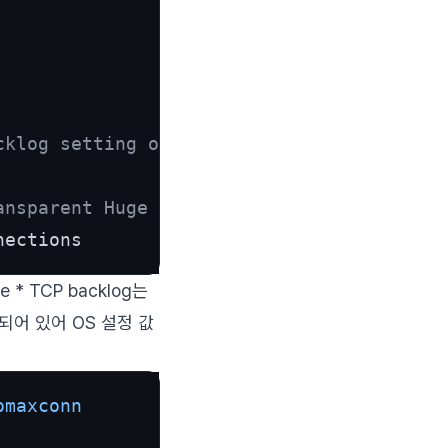
cklog setting of 511 cannot be enforced b
ansparent Huge Pages (THP) support enable
nections
e * TCP backlog는
 되어 있어 OS 설정 값
omaxconn