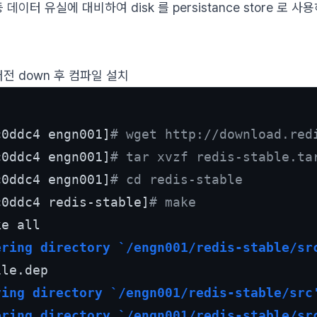
 등 데이터 유실에 대비하여 disk 를 persistance store 로
최신버전 down 후 컴파일 설치
c0ddc4 engn001]
# wget http://download.red
c0ddc4 engn001]
# tar xvzf redis-stable.ta
c0ddc4 engn001]
# cd redis-stable
c0ddc4 redis-stable]
# make
ering directory `/engn001/redis-stable/sr
ving directory `/engn001/redis-stable/src
ering directory `/engn001/redis-stable/sr