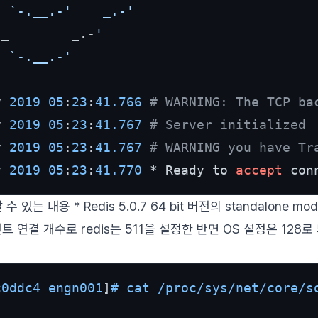
  
`-.__.-'    _.-'

._        _.-
'

  `-.__.-'
v 
2019
05
:
23
:
41.766
# WARNING: The TCP ba
v 
2019
05
:
23
:
41.767
# Server initialized
v 
2019
05
:
23
:
41.767
# WARNING you have Tr
v 
2019
05
:
23
:
41.770
 * Ready to 
accept
 con
 있는 내용 * Redis 5.0.7 64 bit 버전의 standalone mod
트 연결 개수로 redis는 511을 설정한 반면 OS 설정은 128로
c0ddc4 engn001
]
# cat /proc/sys/net/core/s