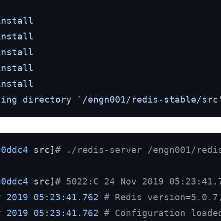
nstall

nstall

nstall

nstall

nstall

ving directory `/engn001/redis-stable/src
c0ddc4
 src]
# ./redis-server /engn001/redi
c0ddc4
 src]
# 5022:C 24 Nov 2019 05:23:41.
v 
2019
05
:
23
:
41.762
# Redis version=5.0.7
v 
2019
05
:
23
:
41.762
# Configuration loade