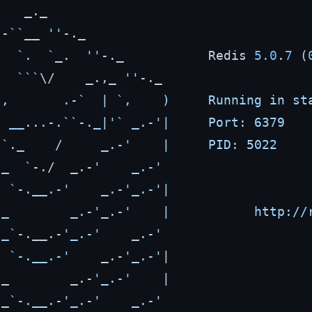
   _._

.-
``
__ 
''
-._

`.  `
_.  
''
-._           Redis 
5.0
.
7
 (
.  `
``
\/    _.,_ 
''
-._

 ,       .-`  | `,    )     Running in sta
` __...-.``-._|'
` _.-'|     Port: 6379

 
`._    /     _.-'    |     PID: 5022

._  `
-./  _.-
'    _.-'
  
`-.__.-'    _.-'_.-'|

._        _.-'_.-'    |           http://r
._`
-.__.-
'_.-'
    _.-
'

  `-.__.-'
    _.-
'_.-'
|

._        _.-
'_.-'
    |

._
`-.__.-'_.-'    _.-'
