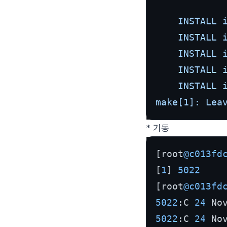
    INSTALL i
    INSTALL i
    INSTALL i
    INSTALL i
    INSTALL i
make[1]: Lea
* 기동
[root
@c013fd
[
1
] 
5022
[root
@c013fd
5022
:C 
24
 No
5022
:C 
24
 No