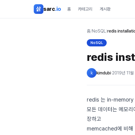
본문 바로가기
삵
sarc
.io
홈
카테고리
게시판
홈
/
NoSQL
/
redis installati
NoSQL
redis inst
k
kimdubi
·
2019년 11월
redis 는 in-memor
모든 데이터는 메모리에
장하고
memcached에 비해