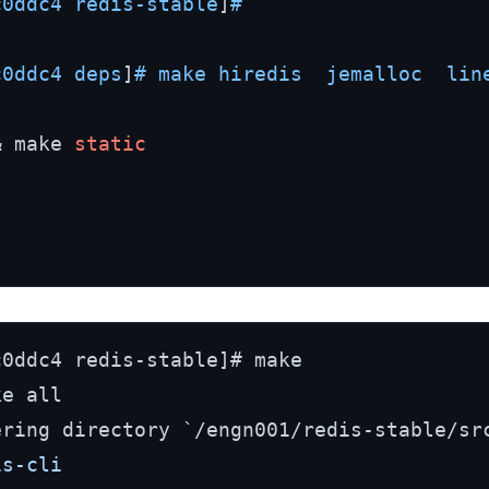
c0ddc4 redis-stable
]
# 
c0ddc4 deps
]
# make hiredis  jemalloc  lin
& make 
static
e all

ering directory `/engn001/redis-stable/sr
s-cli
