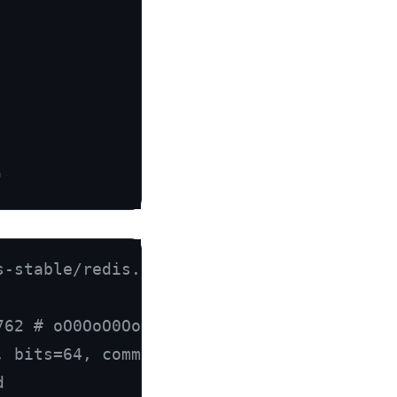
'
s-stable/redis.conf 
762 # oO0OoO0OoO0Oo Redis is starting oO0
, bits=64, commit=00000000, modified=0, p
d