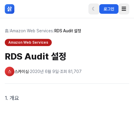
본문 바로가기
삵
☾
☰
로그인
홈
/
Amazon Web Services
/
RDS Audit 설정
Amazon Web Services
RDS Audit 설정
스
스카이심
·
2020년 6월 9일
·
조회
81,707
1. 개요