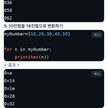
036

050

062
5. 10진법을 16진법으로 변환하기
myNumber=[
10
,
20
,
30
,
40
,
50
]

복사
for
 n in myNumber:

print
(
hex
(n))
< 결과 >
0xa

복사
0x14

0x1e

0x28

0x32