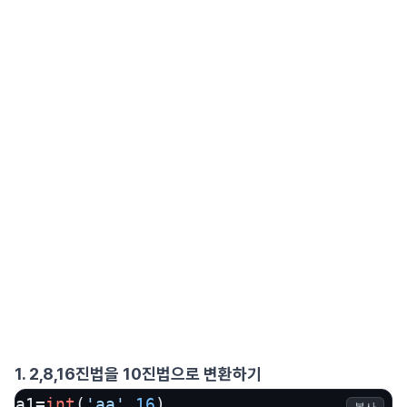
1. 2,8,16진법을 10진법으로 변환하기
a1=
int
(
'aa'
,
16
)
