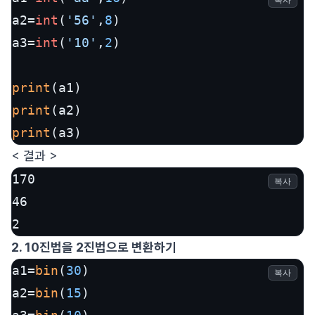
복사
a2=
int
(
'56'
,
8
)

a3=
int
(
'10'
,
2
)

print
print
print
(a3)
< 결과 >
170

복사
46

2
2. 10진법을 2진법으로 변환하기
a1=
bin
(
30
)

복사
a2=
bin
(
15
)
