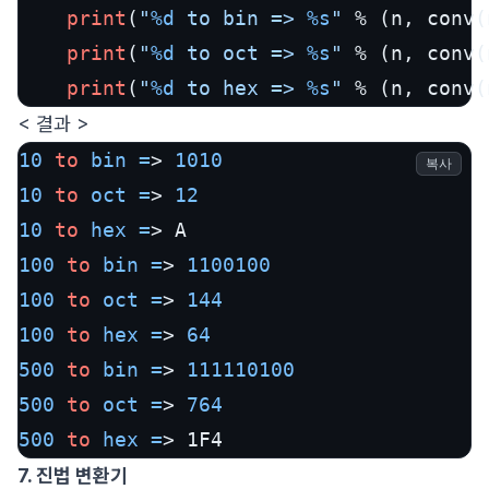
print
(
"
%d
 to bin => 
%s
"
 % (n, conv(
print
(
"
%d
 to oct => 
%s
"
 % (n, conv(
print
(
"
%d
 to hex => 
%s
"
 % (n, conv(
< 결과 >
10
to
bin
=
> 
1010
복사
10
to
oct
=
> 
12
10
to
hex
=
100
to
bin
=
> 
1100100
100
to
oct
=
> 
144
100
to
hex
=
> 
64
500
to
bin
=
> 
111110100
500
to
oct
=
> 
764
500
to
hex
=
> 1F4
7. 진법 변환기