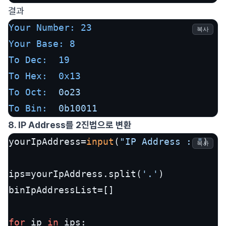
결과
Your Number:
23
복사
Your Base:
8
To Dec:
19
To Hex:
0x13
To Oct:
0o23
To Bin:
0b10011
8. IP Address를 2진법으로 변환
yourIpAddress=
input
(
"IP Address : "
)

복사
ips=yourIpAddress.split(
'.'
)

binIpAddressList=[]

for
 ip 
in
 ips:
