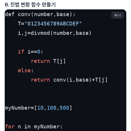
6. 진법 변환 함수 만들기
def conv(number,base):

복사
	T=
"0123456789ABCDEF"
	i,j=divmod(number,base)

if
 i==
0
:

return
 T[j]

else
:

return
 conv(i,base)+T[j]

myNumber=[
10
,
100
,
500
]

for
 n in myNumber:
