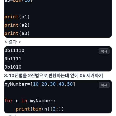
a3=
bin
(
10
)

print
print
print
(a3)
< 결과 >
0b11110

복사
0b1111

0b1010
3. 10진법을 2진법으로 변환하는데 앞에 0b 제거하기
myNumber=[
10
,
20
,
30
,
40
,
50
]

복사
for
 n 
in
 myNumber:

print
(
bin
(n)[
2
:])