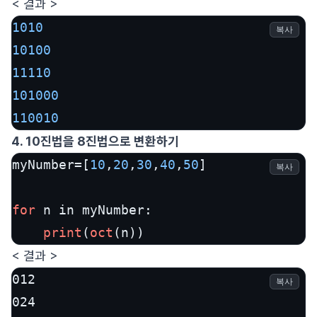
< 결과 >
1010
복사
10100
11110
101000
110010
4. 10진법을 8진법으로 변환하기
myNumber=[
10
,
20
,
30
,
40
,
50
]

복사
for
 n in myNumber:

print
(
oct
(n))
< 결과 >
012

복사
024
