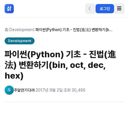
본문 바로가기
삵
☾
☰
로그인
홈
/
Development
/
파이썬(Python) 기초 - 진법(進法) 변환하기(bin, oct, dec, hex)
Development
파이썬(Python) 기초 - 진법(進
法) 변환하기(bin, oct, dec,
hex)
주
주말만기다려
·
2017년 9월 2일
·
조회
30,495