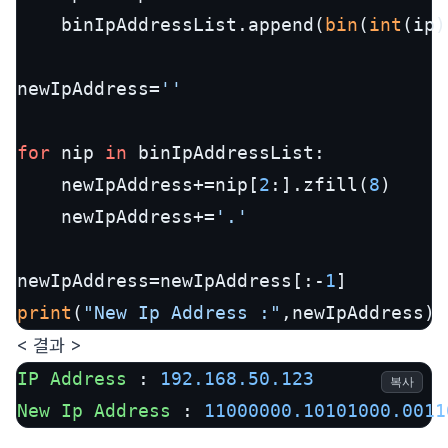
	binIpAddressList.append(
bin
(
int
(ip)
newIpAddress=
''
for
 nip 
in
 binIpAddressList:

	newIpAddress+=nip[
2
:].zfill(
8
)

	newIpAddress+=
'.'
newIpAddress=newIpAddress[:-
1
print
(
"New Ip Address :"
,newIpAddress)
< 결과 >
IP
Address
 : 
192.168
.50
.123
복사
New
Ip
Address
 : 
11000000.10101000
.0011