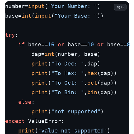
number=
input
(
"Your Number: "
)

복사
base=
int
(
input
(
"Your Base: "
))

try
:

if
 base==
16
or
 base==
10
or
 base==
8
		dap=
int
(number, base)

print
(
"To Dec: "
,dap)

print
(
"To Hex: "
,
hex
(dap))

print
(
"To Oct: "
,
oct
(dap))

print
(
"To Bin: "
,
bin
(dap))

else
:

print
(
"not supported"
except
 ValueError:

print
(
"value not supported"
)