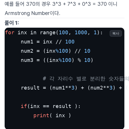
예를 들어 370의 경우 3^3 + 7^3 + 0^3 = 370 이니
Armstrong Number이다.
풀이 1:
for
 inx in range(
100
, 
1000
, 
1
):        
복사
     num1 = inx // 
100
     num2 = (inx
%100
) // 
10
     num3 = ((inx
%100
) % 
10
)           
# 각 자리수 별로 분리한 숫자들의
     result = (num1**
3
) + (num2**
3
) + (
if
(inx == result ):            

print
( inx )      
