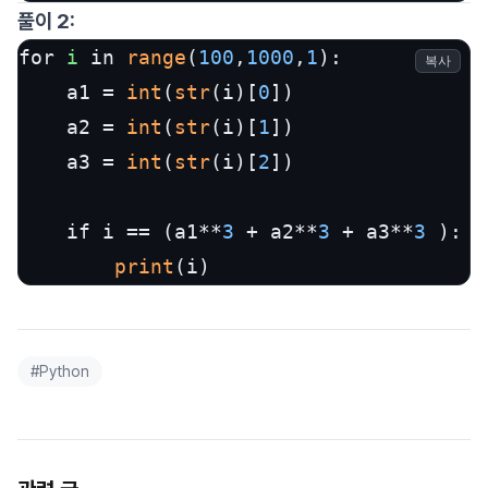
풀이 2:
for 
i
 in 
range
(
100
,
1000
,
1
):

복사
    a1 = 
int
(
str
(i)[
0
])

    a2 = 
int
(
str
(i)[
1
])

    a3 = 
int
(
str
(i)[
2
])

    if i == (a1**
3
 + a2**
3
 + a3**
3
 ):

print
#
Python