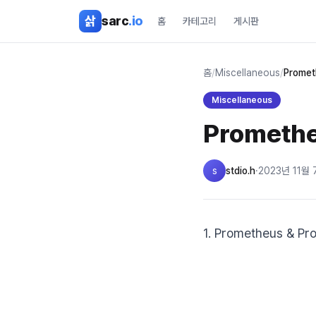
본문 바로가기
삵
sarc
.io
홈
카테고리
게시판
홈
/
Miscellaneous
/
Prome
Miscellaneous
Promet
s
stdio.h
·
2023년 11월 
1. Prometheus & P