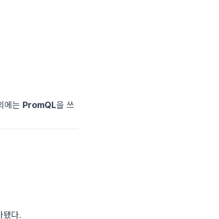
질의에는
PromQL
을 쓰
추가됐다.