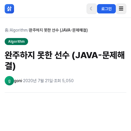
본문 바로가기
삵
☾
☰
로그인
홈
/
Algorithm
/
완주하지 못한 선수 (JAVA-문제해결)
Algorithm
완주하지 못한 선수 (JAVA-문제해
결)
g
goni
·
2020년 7월 21일
·
조회
5,050