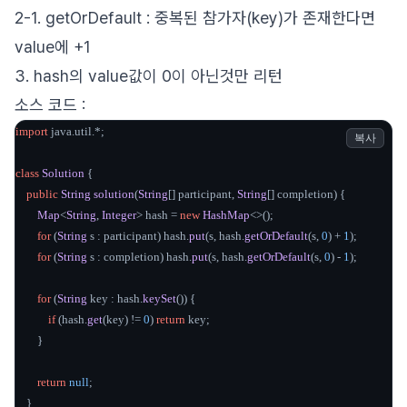
2-1. getOrDefault : 중복된 참가자(key)가 존재한다면
value에 +1
3. hash의 value값이 0이 아닌것만 리턴
소스 코드 :
import
 java.
util
.*;

복사
class
Solution
 {

public
String
solution
(
String
[] participant, 
String
[] completion
) {

Map
<
String
, 
Integer
> hash = 
new
HashMap
<>();

for
 (
String
 s : participant) hash.
put
(s, hash.
getOrDefault
(s, 
0
) + 
1
);

for
 (
String
 s : completion) hash.
put
(s, hash.
getOrDefault
(s, 
0
) - 
1
);

for
 (
String
 key : hash.
keySet
()) {

if
 (hash.
get
(key) != 
0
) 
return
 key;

        }

return
null
;

    }
