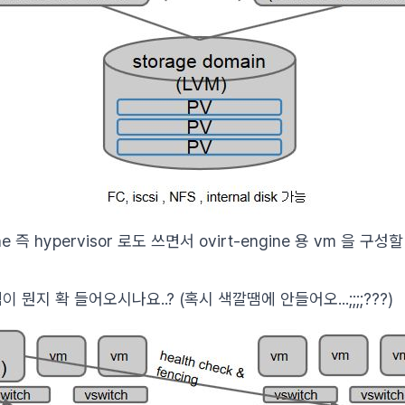
ne 즉 hypervisor 로도 쓰면서 ovirt-engine 용 vm 을 
 뭔지 확 들어오시나요..? (혹시 색깔땜에 안들어오...;;;;???)