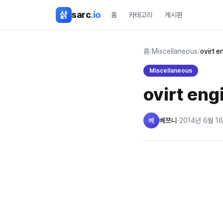
본문 바로가기
삵
sarc
.io
홈
카테고리
게시판
홈
/
Miscellaneous
/
ovirt 
Miscellaneous
ovirt e
베
베쯔니
·
2014년 6월 1