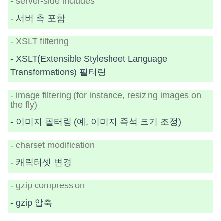
- server-side includes
- 서버 측 포함
- XSLT filtering
- XSLT(Extensible Stylesheet Language
Transformations) 필터링
- image filtering (for instance, resizing images on
the fly)
- 이미지 필터링 (예, 이미지 즉석 크기 조정)
- charset modification
- 캐릭터셋 변경
- gzip compression
- gzip 압축