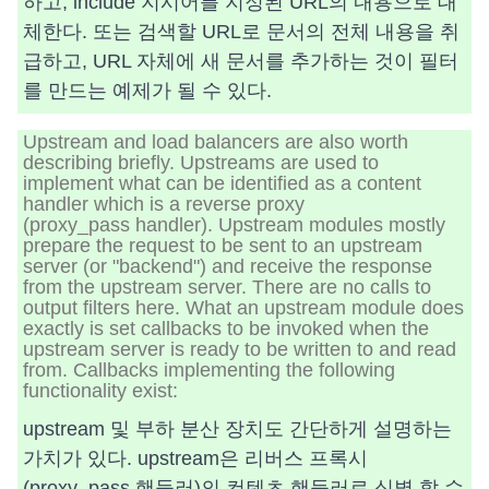
하고, include 지시어를 지정된 URL의 내용으로 대
체한다. 또는 검색할 URL로 문서의 전체 내용을 취
급하고, URL 자체에 새 문서를 추가하는 것이 필터
를 만드는 예제가 될 수 있다.
Upstream and load balancers are also worth
describing briefly. Upstreams are used to
implement what can be identified as a content
handler which is a reverse proxy
(proxy_pass handler). Upstream modules mostly
prepare the request to be sent to an upstream
server (or "backend") and receive the response
from the upstream server. There are no calls to
output filters here. What an upstream module does
exactly is set callbacks to be invoked when the
upstream server is ready to be written to and read
from. Callbacks implementing the following
functionality exist:
upstream 및 부하 분산 장치도 간단하게 설명하는
가치가 있다. upstream은 리버스 프록시
(proxy_pass 핸들러)의 컨텐츠 핸들러로 식별 할 수