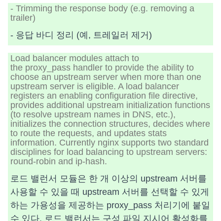
- Trimming the response body (e.g. removing a
trailer)
- 응답 바디 정리 (예, 트레일러 제거)
Load balancer modules attach to
the proxy_pass handler to provide the ability to
choose an upstream server when more than one
upstream server is eligible. A load balancer
registers an enabling configuration file directive,
provides additional upstream initialization functions
(to resolve upstream names in DNS, etc.),
initializes the connection structures, decides where
to route the requests, and updates stats
information. Currently nginx supports two standard
disciplines for load balancing to upstream servers:
round-robin and ip-hash.
로드 밸런서 모듈은 한 개 이상의 upstream 서버를
사용할 수 있을 때 upstream 서버를 선택할 수 있게
하는 가용성을 제공하는 proxy_pass 처리기에 붙일
수 있다. 로드 밸런서는 구성 파일 지시어 활성화를