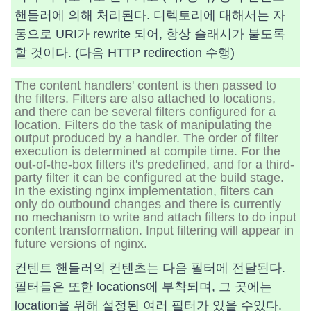
핸들러에 의해 처리된다. 디렉토리에 대해서는 자
동으로 URI가 rewrite 되어, 항상 슬래시가 붙도록
할 것이다. (다음 HTTP redirection 수행)
The content handlers' content is then passed to
the filters. Filters are also attached to locations,
and there can be several filters configured for a
location. Filters do the task of manipulating the
output produced by a handler. The order of filter
execution is determined at compile time. For the
out-of-the-box filters it's predefined, and for a third-
party filter it can be configured at the build stage.
In the existing nginx implementation, filters can
only do outbound changes and there is currently
no mechanism to write and attach filters to do input
content transformation. Input filtering will appear in
future versions of nginx.
컨텐트 핸들러의 컨텐츠는 다음 필터에 전달된다.
필터들은 또한 locations에 부착되며, 그 곳에는
location을 위해 설정된 여러 필터가 있을 수있다.