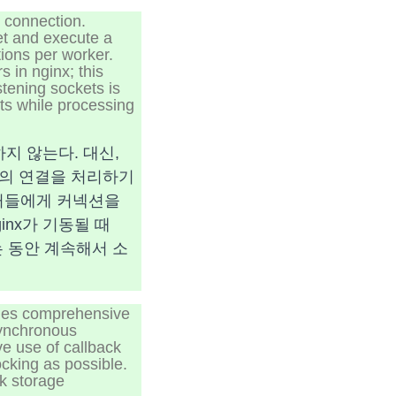
 connection.
et and execute a
tions per worker.
s in nginx; this
stening sockets is
ts while processing
지 않는다. 대신,
 개의 연결을 처리하기
워커들에게 커넥션을
inx가 기동될 때
는 동안 계속해서 소
ludes comprehensive
synchronous
ve use of callback
ocking as possible.
sk storage