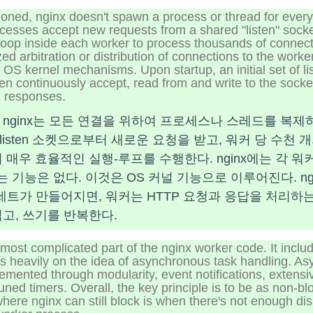
oned, nginx doesn't spawn a process or thread for every
ocesses accept new requests from a shared "listen" sock
n-loop inside each worker to process thousands of connec
ed arbitration or distribution of connections to the worker
 OS kernel mechanisms. Upon startup, an initial set of li
en continuously accept, read from and write to the socke
 responses.
nginx는 모든 연결을 위하여 프로세스나 스레드를 복제하
isten 소켓으로부터 새로운 요청을 받고, 워커 당 수천
 매우 효율적인 실행-루프를 수행한다. nginx에는 각 
기능은 없다. 이것은 OS 커널 기능으로 이루어진다. ng
초기 세트가 만들어지면, 워커는 HTTP 요청과 응답을 처리하
고, 쓰기를 반복한다.
 most complicated part of the nginx worker code. It inc
ies heavily on the idea of asynchronous task handling. A
emented through modularity, event notifications, extensi
uned timers. Overall, the key principle is to be as non-bl
where nginx can still block is when there's not enough di