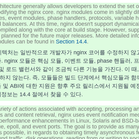
hitecture generally allows developers to extend the set 
difying the nginx core. nginx modules come in slightly dif
, event modules, phase handlers, protocols, variable han
balancers. At this time, nginx doesn't support dynamica
ompiled along with the core at build stage. However, supp
planned for the future major releases. More detailed inf
modules can be found in
Section 14.4
.
아키텍처는 일반적으로 개발자가 nginx 코어를 수정하지 않
 nginx 모듈은 핵심 모듈, 이벤트 모듈, phase 핸들러,
 및 로드 밸런서와 같이 조금씩 다른 기능을 가진다. 이 때, 
하지 않는다. 즉, 모듈들은 빌드 단계에서 핵심모듈과 함
 및 ABI에 대한 지원은 향후 주요 릴리스에서 지원될 예
정보는 14.4 절에서 찾을 수 있다.
riety of actions associated with accepting, processing 
 and content retrieval, nginx uses event notification m
 performance enhancements in Linux, Solaris and BSD-b
e, epoll, and event ports. The goal is to provide as many
 possible, in regards to obtaining timely asynchronous 
d traffic, disk operations, reading from or writing to so