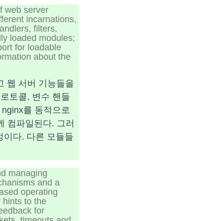
of web server
ferent incarnations,
dlers, filters,
lly loaded modules;
ort for loadable
ormation about the
고 웹 서버 기능들을
 프로토콜, 변수 핸들
nginx를 동적으로
께 컴파일된다. 그러
정이다. 다른 모듈들
and managing
echanisms and a
ased operating
 hints to the
feedback for
ckets, timeouts and