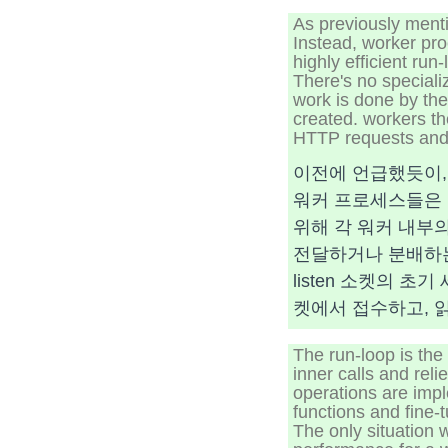
As previously menti
Instead, worker pr
highly efficient ru
There's no specializ
work is done by the
created. workers th
HTTP requests and
이전에 언급했듯이, 
워커 프로세스들은 l
위해 각 워커 내부의
전달하거나 분배하는 
listen 소켓의 
켓에서 접수하고, 읽
The run-loop is the
inner calls and rel
operations are impl
functions and fine-t
The only situation 