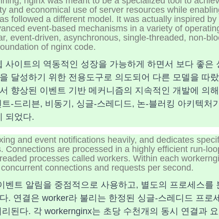
ning, nginx was meant to be a specialized tool to achie
ty and economical use of server resources while enabli
has followed a different model. It was actually inspired b
anced event-based mechanisms in a variety of operati
ar, event-driven, asynchronous, single-threaded, non-blo
oundation of nginx code.
 웹 사이트의 역동적인 성장을 가능하게 하면서 보다 좋은 성
을 달성하기 위한 전용도구로 의도되어 다른 모델을 따랐
서 향상된 이벤트 기반 메커니즘의 지속적인 개발에 의해 
트-드리븐, 비동기, 싱글-스레디드, 논-블러킹 아키텍처
이 되었다.
xing and event notifications heavily, and dedicates specif
 Connections are processed in a highly efficient run-loop
hreaded processes called workers. Within each workerng
concurrent connections and requests per second.
 및 이벤트 알림을 중점적으로 사용하고, 별도의 프로세스를
. 연결은 worker라 불리는 한정된 싱글-스레디드 프
리된다. 각 workernginx는 초당 수천개의 동시 연결과 