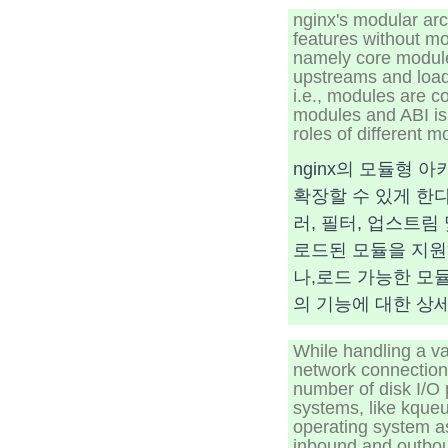
nginx's modular arc
features without mo
namely core modules
upstreams and load 
i.e., modules are c
modules and ABI is 
roles of different 
nginx의 모듈형 
확장할 수 있게 한다.
러, 필터, 업스트림
로드된 모듈을 지원
나,로드 가능한 모듈
의 기능에 대한 상세
While handling a va
network connections
number of disk I/O
systems, like kqueu
operating system as
inbound and outboun