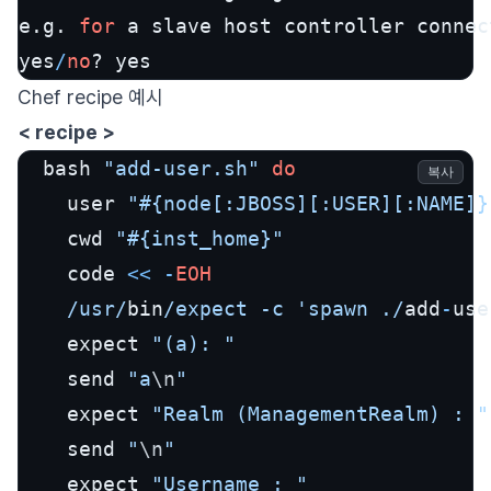
e.g. 
for
 a slave host controller connec
yes
/
no
? yes
Chef recipe 예시
< recipe >
  bash 
"add-user.sh"
do
복사
    user 
"#{node[:JBOSS][:USER][:NAME]}
    cwd 
"#{inst_home}"
    code 
<<
-
EOH
/usr/
bin
/expect -c 'spawn ./
add
-
use
    expect 
"(a): "
    send 
"a
\n
"
    expect 
"Realm (ManagementRealm) : "
    send 
"
\n
"
    expect 
"Username : "