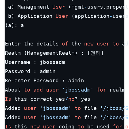
 a) Management 
User
 (mgmt
-
users.propert
 b) Application 
User
 (application
-
users
(a): a

Enter the details 
of
 the 
new
user
to
 ad
Realm (ManagementRealm) : [엔터]

Username : jbossadm

Password : admin

Re
-
enter Password : admin

About 
to
add
user
'jbossadm'
for
 realm 
Is
 this correct yes
/
no
? yes

Added 
user
'jbossadm'
to
 file 
'/jboss/6
Added 
user
'jbossadm'
to
 file 
'/jboss/6
Is
 this 
new
user
 going 
to
 be used 
for
o