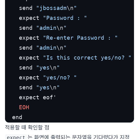
    send 
"jbossadm
\n
"
    expect 
"Password : "
    send 
"admin
\n
"
    expect 
"Re-enter Password : "
    send 
"admin
\n
"
    expect 
"Is this correct yes/no? "
    send 
"yes
\n
"
    expect 
"yes/no? "
    send 
"yes
\n
"
    expect eof'

EOH
  end
적용할 때 확인할 점
는 화면에 출력되는 문자열을 기다렸다가 지정
expect