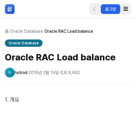
본문 바로가기
삵
☾
☰
로그인
홈
/
Oracle Database
/
Oracle RAC Load balance
Oracle Database
Oracle RAC Load balance
h
hotrod
·
2018년 2월 19일
·
조회
8,882
1. 개요