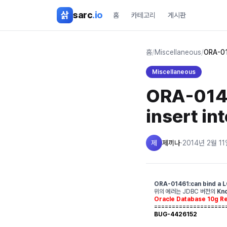
본문 바로가기
삵
sarc
.io
홈
카테고리
게시판
홈
/
Miscellaneous
/
ORA-01
Miscellaneous
ORA-0146
insert i
제
제끼나
·
2014년 2월 11
ORA-01461:can bind a LO
위의 에러는 JDBC 버전의
Kn
Oracle Database 10g Re
====================
BUG-4426152