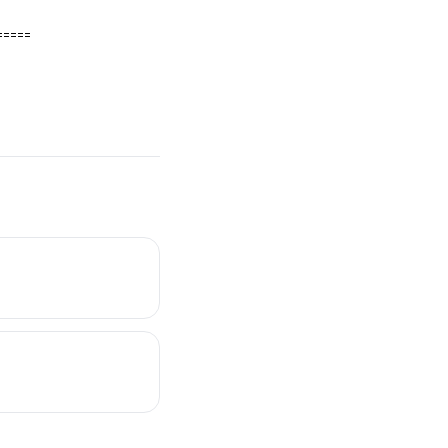
=====