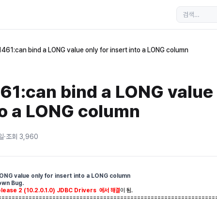
461:can bind a LONG value only for insert into a LONG column
1:can bind a LONG value 
nto a LONG column
일
·
조회
3,960
NG value only for insert into a LONG column
own Bug.
lease 2 (10.2.0.1.0) JDBC Drivers 에서 해결
이 됨.
================================================================