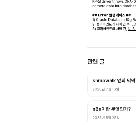
KPRB driver throws ORA-0
or more data into databa
====================
## Error 발생 케이스 ##
1)
Oracle Database 10g 
2) 클라이언트와 서버
간 즉,
J
3) 클라이언트와 서버 간,
NLS
관련 글
snmpwalk 앞의 막
2026년 7월 16일
n8n이란 무엇인가?
2025년 5월 28일