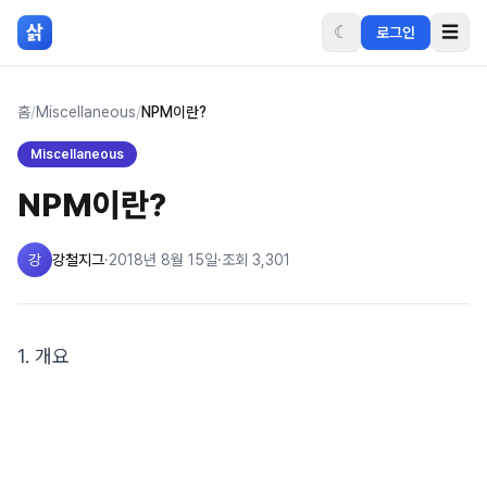
본문 바로가기
삵
☾
☰
로그인
홈
/
Miscellaneous
/
NPM이란?
Miscellaneous
NPM이란?
강
강철지그
·
2018년 8월 15일
·
조회
3,301
1. 개요