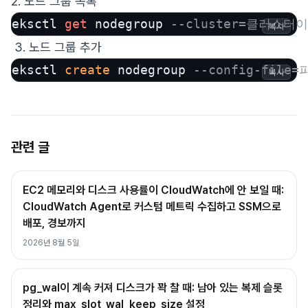
2. 노드 그룹 목록
eksctl 
get
 nodegroup 
--cluster=클러스터이
복사
3. 노드 그룹 추가
eksctl 
create
 nodegroup 
--config-file
복사
관련 글
EC2 메모리와 디스크 사용률이 CloudWatch에 안 보일 때:
CloudWatch Agent로 커스텀 메트릭 수집하고 SSM으로
배포, 경보까지
2026년 8월 5일
pg_wal이 계속 커져 디스크가 꽉 찰 때: 남아 있는 복제 슬롯
정리와 max_slot_wal_keep_size 설정