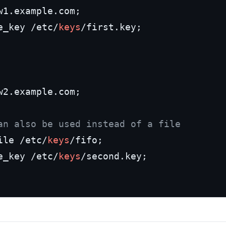
w1.example.com;

e_key /etc/
keys
/first.key;

w2.example.com;

an also be used instead of a file
ile /etc/
keys
/fifo;

e_key /etc/
keys
/second.key;
