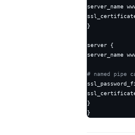
server_name ww
ssl_certificat
}

server {

server_name ww
# named pipe c
ssl_password_f
ssl_certificat
}

}