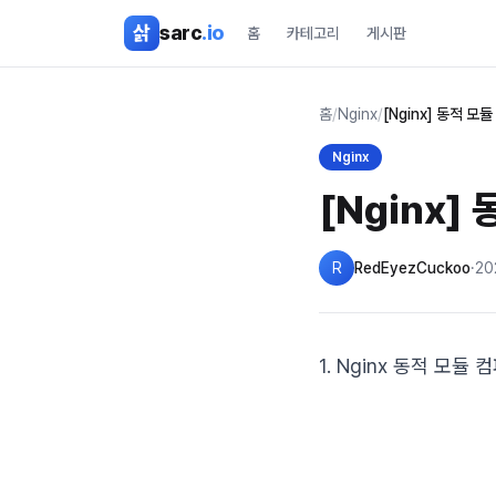
본문 바로가기
삵
sarc
.io
홈
카테고리
게시판
홈
/
Nginx
/
[Nginx] 동적 모
Nginx
[Nginx]
R
RedEyezCuckoo
·
20
1. Nginx 동적 모듈 