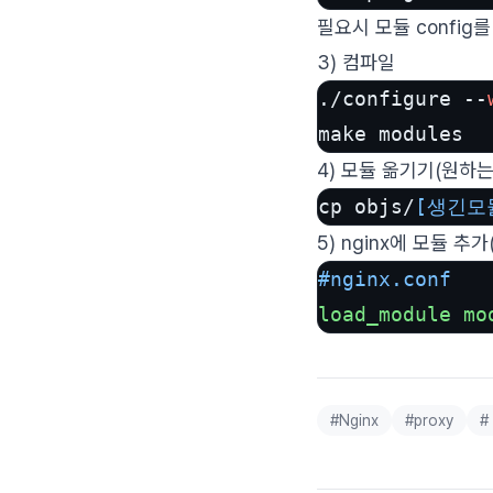
필요시 모듈 confi
3) 컴파일
./configure --
4) 모듈 옮기기(원하는
cp objs/
[생긴모
5) nginx에 모듈 추가
#nginx
.conf
load_module
mo
#
Nginx
#
proxy
#