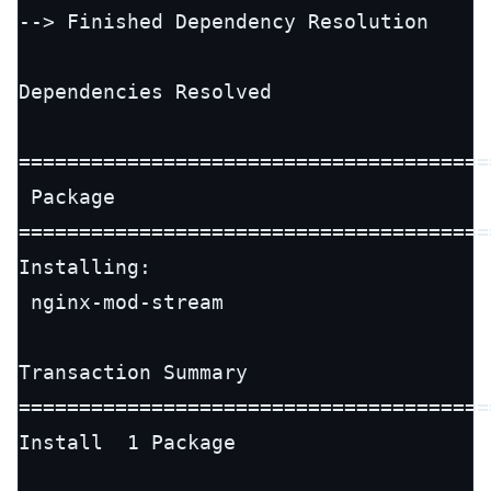
--> Finished Dependency Resolution

Dependencies Resolved

=======================================
 Package                               
=======================================
Installing:

 nginx-mod-stream                      
Transaction Summary

=======================================
Install  1 Package
