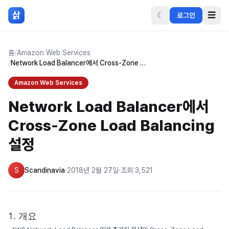
본문 바로가기
삵
☾
☰
로그인
홈
/
Amazon Web Services
/
Network Load Balancer에서 Cross-Zone Load Balancing 설정
Amazon Web Services
Network Load Balancer에서
Cross-Zone Load Balancing
설정
S
Scandinavia
·
2018년 2월 27일
·
조회
3,521
1. 개요