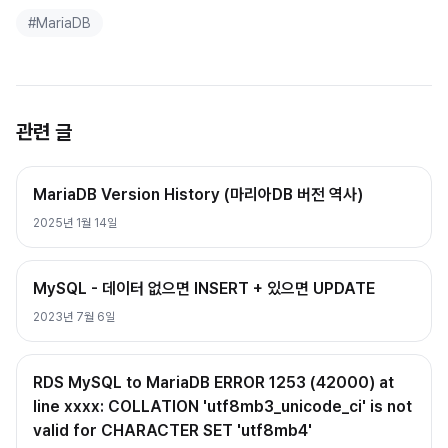
#
MariaDB
관련 글
MariaDB Version History (마리아DB 버전 역사)
2025년 1월 14일
MySQL - 데이터 없으면 INSERT + 있으면 UPDATE
2023년 7월 6일
RDS MySQL to MariaDB ERROR 1253 (42000) at
line xxxx: COLLATION 'utf8mb3_unicode_ci' is not
valid for CHARACTER SET 'utf8mb4'