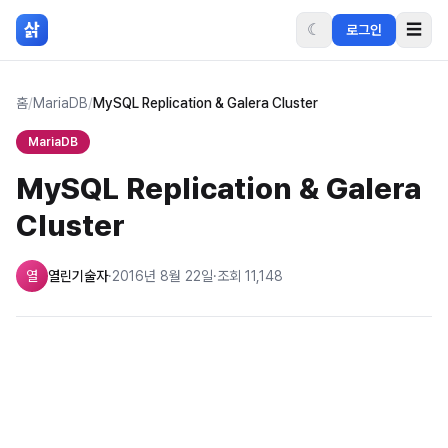
본문 바로가기
삵
☾
☰
로그인
홈
/
MariaDB
/
MySQL Replication & Galera Cluster
MariaDB
MySQL Replication & Galera
Cluster
열
열린기술자
·
2016년 8월 22일
·
조회
11,148