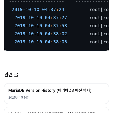
--------------------    -------------
2019
-
10
-
10
04
:
37
:
24
         root[roo
2019
-
10
-
10
04
:
37
:
27
        root[roo
2019
-
10
-
10
04
:
37
:
53
        root[roo
2019
-
10
-
10
04
:
38
:
02
        root[roo
2019
-
10
-
10
04
:
38
:
05
        root[roo
관련 글
MariaDB Version History (마리아DB 버전 역사)
2025년 1월 14일