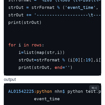
strOut 
=
 strFormat 
%
 (
'event_time'
, 
'
strOut 
+
=
'--------------------\t----
print(strOut)

for
 i 
in
rows
:

    i
=
list(map(str,i))

    strOut
=
strFormat 
%
 (i[
0
][:
19
],i[
1
    print(strOut, 
end
=
''
)
output
복사
AL01542225
:python
 nhn
$ 
python test.py

          event_time                 