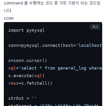
command 를 수행하는 코드 중 가장 기본이 되는 코드입
니다.
code
복사
import pymysql

conn
=
pymysql.connect(host
=
'localhost'
c
=
sql
=
'select * from general_log where 
c.execute(
sql
rows
=
c.fetchall()

strOut 
=
''
strFormat 
=
'%20s \t%30s \t%-20s\t%-2