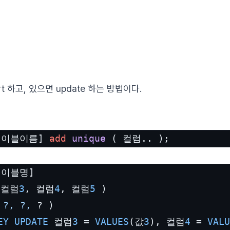
t 하고, 있으면 update 하는 방법이다.
[테이블이름] 
add
unique
 (
 컬럼.. 
)
;
테이블명]

 컬럼
3
, 컬럼
4
, 컬럼
5
?,
?,
EY
UPDATE
 컬럼
3
 = 
VALUES
(값
3
), 컬럼
4
 = 
VALU