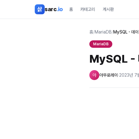
본문 바로가기
삵
sarc
.io
홈
카테고리
게시판
홈
/
MariaDB
/
MySQL - 데이
MariaDB
MySQL -
아
아무로레이
·
2023년 7