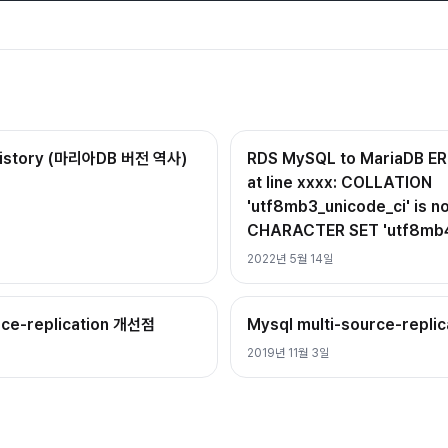
History (마리아DB 버전 역사)
RDS MySQL to MariaDB E
at line xxxx: COLLATION
'utf8mb3_unicode_ci' is no
CHARACTER SET 'utf8mb
2022년 5월 14일
rce-replication 개선점
Mysql multi-source-repli
2019년 11월 3일