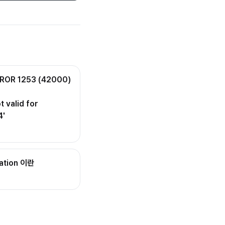
RROR 1253 (42000)
t valid for
4'
cation 이란